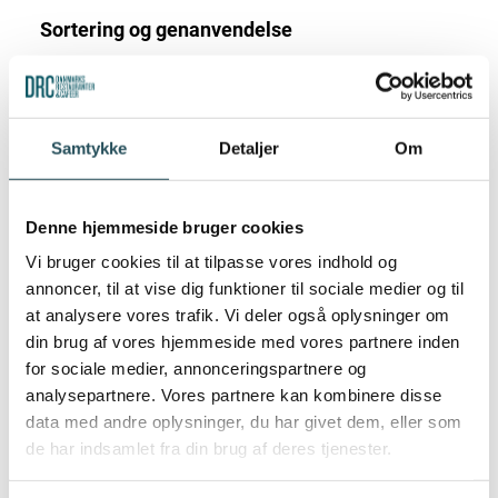
Sortering og genanvendelse
OPS kan
potentielt
genanvendes,
men værdien
og efterspørgslen er ikke høj.
OPS kan sorteres
som ”
Plast
” i en affaldsordning.
Samtykke
Detaljer
Om
Vurdering
Denne hjemmeside bruger cookies
Hvis materialet bruges et sted, hvor det er
Vi bruger cookies til at tilpasse vores indhold og
muligt at sortere til genanvendelse, har det en
annoncer, til at vise dig funktioner til sociale medier og til
genanvendelses-rating på 1. OPS kan
at analysere vores trafik. Vi deler også oplysninger om
genanvendes. Efterspørgslen efter materialet i
din brug af vores hjemmeside med vores partnere inden
genanvendelsesleddet er dog ikke høj.
for sociale medier, annonceringspartnere og
analysepartnere. Vores partnere kan kombinere disse
Hvis materialet bruges et sted, hvor det ikke er
data med andre oplysninger, du har givet dem, eller som
muligt at sortere til genanvendelse sortere, har
de har indsamlet fra din brug af deres tjenester.
det en fornybar-rating på 0, da materialets