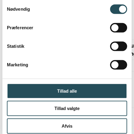
værdi og kvalitet, set ud fra en cirkulær
Samtykkevalg
betragtning, går tabt i forbrændingsprocessen.
Nødvendig
Der er en forklaring på ratingen i følgende
Præferencer
oversigt:
Ikke mu
Statistik
Mulighed for sortering
sorterin
Marketing
Rating
Forklaring
Rating
Kan ikke
0
sorteres til
0
Tillad alle
genanvendelse
Tillad valgte
Afvis
1
1