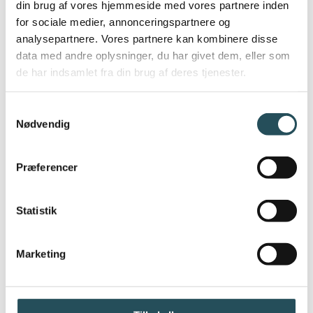
din brug af vores hjemmeside med vores partnere inden
for sociale medier, annonceringspartnere og
analysepartnere. Vores partnere kan kombinere disse
data med andre oplysninger, du har givet dem, eller som
FORDELE SOM DRC-MEDLEM
de har indsamlet fra din brug af deres tjenester.
Samtykkevalg
Over ti års erfaring i
Nødvendig
restaurationsbranchen
Personlig forsikringsmægler – dette for
Præferencer
at sikre tilgængelighed for medlem og
faglig assistance ved skader
Statistik
Branchespecifik rådgivning
Forsikringstjek af brancheekspert med
fokus på undersøgelse af nuværende
Marketing
dækninger
og summer
Tilpasning af forsikringsløsning til det
enkelte medlems behov