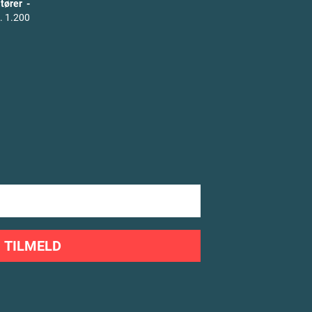
tører -
. 1.200
TILMELD