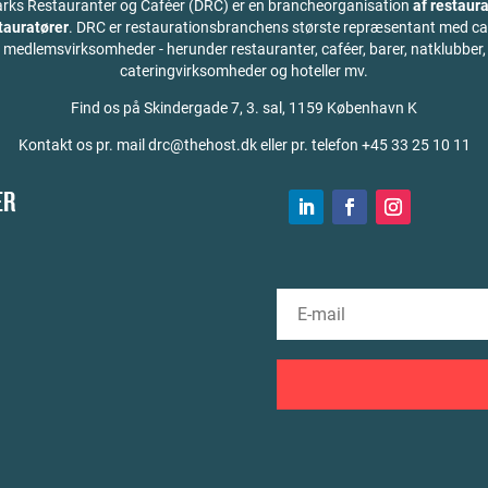
ks Restauranter og Caféer (DRC) er en brancheorganisation
af restaura
stauratører
. DRC er restaurationsbranchens største repræsentant med ca
medlemsvirksomheder - herunder restauranter, caféer, barer, natklubber,
cateringvirksomheder og hoteller mv.
Find os på
Skindergade 7, 3. sal, 1159 København K
Kontakt os pr. mail drc@thehost.dk eller pr. telefon +45 33 25 10 11
ER