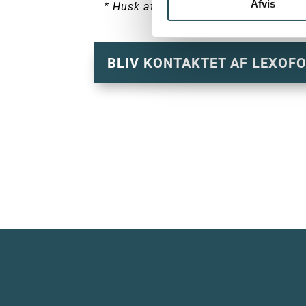
Afvis
* Husk at skrive DRC i kommentarfelt
BLIV KONTAKTET AF LEXOF