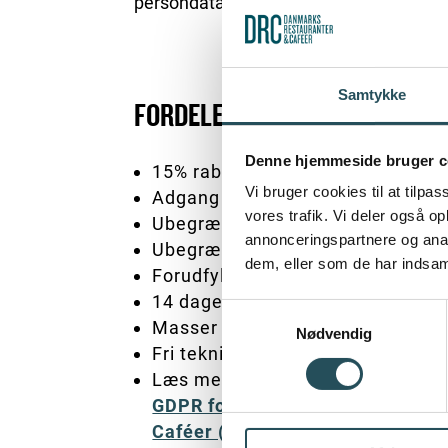
persondata, I har på gæster, ansatte og
Samtykke
FORDELE SOM DRC-MEDLEM
Denne hjemmeside bruger c
15% rabat på abonnement
Vi bruger cookies til at tilpas
Adgang til alle moduler
vores trafik. Vi deler også 
Ubegrænset antal brugere
annonceringspartnere og anal
Ubegrænset antal behandlinger a
dem, eller som de har indsaml
Forudfyldte standardtekster
14 dages gratis prøveperiode
Samtykkevalg
Masser af hjælpevideoer
Nødvendig
Fri teknisk support
Læs mere om aftalen og prøv løs
GDPR for medlemmer af DRC Dan
Caféer (lexoforms.com)