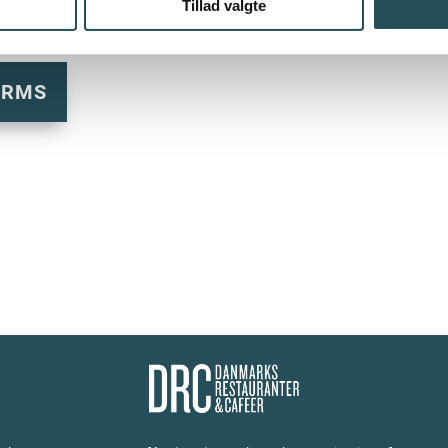
Tillad valgte
et
ORMS