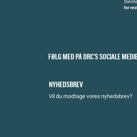
Danmar
for re
FØLG MED PÅ DRC'S SOCIALE MEDI
NYHEDSBREV
Vil du modtage vores nyhedsbrev?