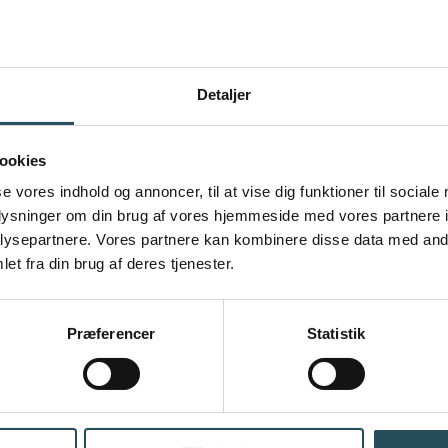
 andre.
Detaljer
ookies
se vores indhold og annoncer, til at vise dig funktioner til sociale
oplysninger om din brug af vores hjemmeside med vores partnere i
ysepartnere. Vores partnere kan kombinere disse data med andr
f data
et fra din brug af deres tjenester.
Præferencer
Statistik
ningen
gratis i 14 dage
* her
:
marks Restauranter &