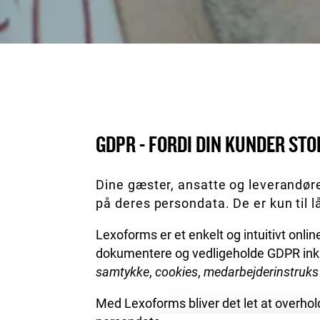
GDPR - FORDI DIN KUNDER STO
Dine gæster, ansatte og leverandører 
på deres persondata. De er kun til lå
Lexoforms er et enkelt og intuitivt onli
dokumentere og vedligeholde GDPR inkl
samtykke
,
cookies
,
medarbejderinstruks
Med Lexoforms bliver det let at overho