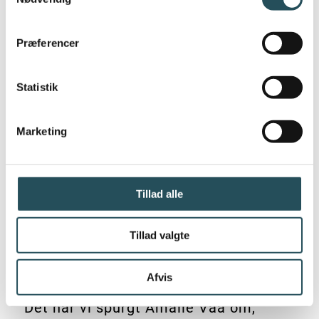
Præferencer
Statistik
Marketing
Tillad alle
PÅ BESØG HOS ORIGINAL COFFEE:
GENBRUGSKOPPEN KRÆVER FÆLLES HANDLING
Tillad valgte
jun 26, 2026
|
Bæredygtighed
//
Branchen
Afvis
Det har vi spurgt Amalie Vaa om,