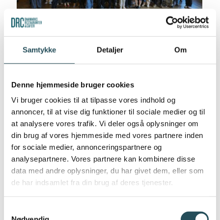
KANTINELØFTET
Samtykke
Detaljer
Om
jun 26, 2026
|
Bæredygtighed
//
Branchen
Denne hjemmeside bruger cookies
21 organisationer er gået sammen i
Vi bruger cookies til at tilpasse vores indhold og
det nye partnerskab Kantineløftet,
annoncer, til at vise dig funktioner til sociale medier og til
som skal understøtte omstillingen til
at analysere vores trafik. Vi deler også oplysninger om
sundere og mere klimavenlige
din brug af vores hjemmeside med vores partnere inden
kantinemåltider på arbejdspladser og
for sociale medier, annonceringspartnere og
uddannelsesinstitutioner i København.
analysepartnere. Vores partnere kan kombinere disse
Partnerskabet blev officielt lanceret
data med andre oplysninger, du har givet dem, eller som
den 10. juni 2026...
de har indsamlet fra din brug af deres tjenester.
LÆS MERE
Samtykkevalg
Nødvendig