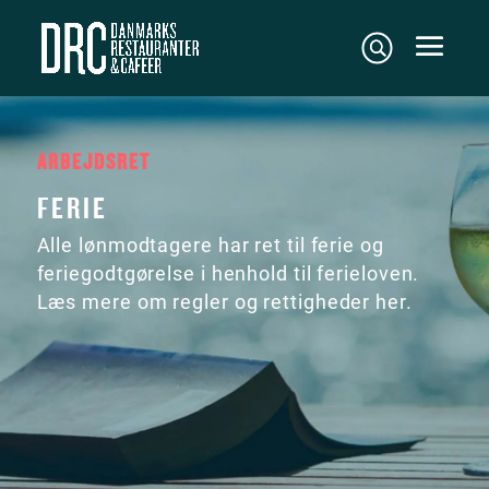
ARBEJDSRET
FERIE
Alle lønmodtagere har ret til ferie og
feriegodtgørelse i henhold til ferieloven.
Læs mere om regler og rettigheder her.