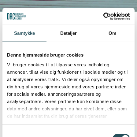
ARBEJDSRET
Samtykke
Detaljer
Om
Kontrakter og formularer
Alle lønmodtagere har ret til ferie med løn
Ansættelseskontrakter
Denne hjemmeside bruger cookies
eller feriegodtgørelse i henhold til
Arbejdsmiljø og arbejdspladsvurdering – APV
ferieloven. Ferieloven kan ikke fraviges til
Vi bruger cookies til at tilpasse vores indhold og
ugunst for lønmodtager, og det er således
Arbejdstid og hviletidsregler
annoncer, til at vise dig funktioner til sociale medier og til
ikke muligt at give afkald på rettigheder i
at analysere vores trafik. Vi deler også oplysninger om
Barsel
din brug af vores hjemmeside med vores partnere inden
henhold til loven. Ferieloven gælder for alle
Børn og unges arbejde
for sociale medier, annonceringspartnere og
lønmodtagere, uanset lønmodtagerens
analysepartnere. Vores partnere kan kombinere disse
alder og hvor meget lønmodtageren
Chikane og krænkende adfærd
data med andre oplysninger, du har givet dem, eller som
arbejder.
Deltidsansættelse
de har indsamlet fra din brug af deres tjenester.
Diskriminationsforbud
Samtykkevalg