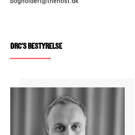
bogholderi@thehost.dk
DRC'S BESTYRELSE