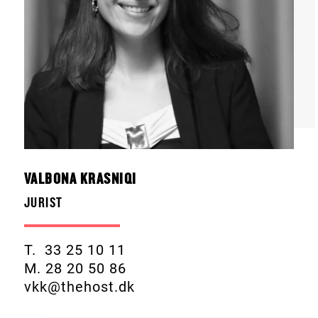
VALBONA KRASNIQI
JURIST
T. 33 25 10 11
M. 28 20 50 86
vkk@thehost.dk