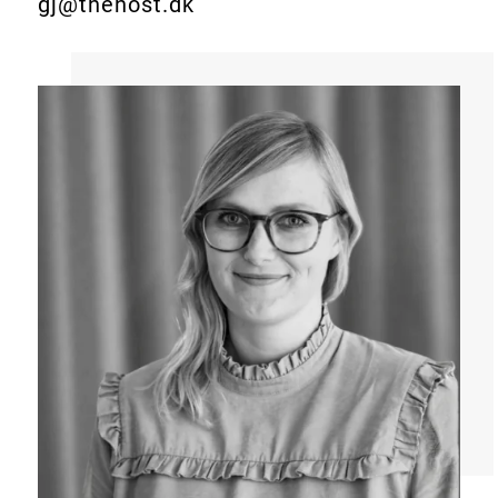
gj@thehost.dk