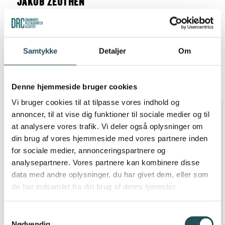
JAKOB ZEUTHEN
KLIMA- OG FØDEVAREPOLITISK CHEF
T. 33 25 10 11
Samtykke
Detaljer
Om
M. 71 92 17 47
jaz@thehost.dk
Denne hjemmeside bruger cookies
Vi bruger cookies til at tilpasse vores indhold og
annoncer, til at vise dig funktioner til sociale medier og til
at analysere vores trafik. Vi deler også oplysninger om
din brug af vores hjemmeside med vores partnere inden
for sociale medier, annonceringspartnere og
analysepartnere. Vores partnere kan kombinere disse
data med andre oplysninger, du har givet dem, eller som
de har indsamlet fra din brug af deres tjenester.
Samtykkevalg
Nødvendig