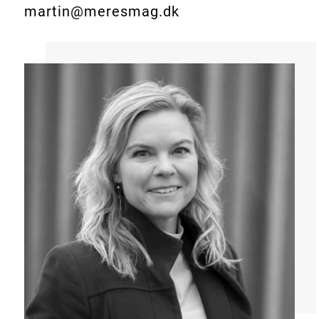
martin@meresmag.dk