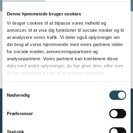
Denne hjemmeside bruger cookies
Vi bruger cookies til at tilpasse vores indhold og
ERHVERVSRET
annoncer, til at vise dig funktioner til sociale medier og til
at analysere vores trafik. Vi deler også oplysninger om
Afbestillingskutymer
din brug af vores hjemmeside med vores partnere inden
Afmærkning og skiltning på vej
for sociale medier, annonceringspartnere og
analysepartnere. Vores partnere kan kombinere disse
Alkoholbevilling
BLIV MEDLEM FOR MERE
data med andre oplysninger, du har givet dem, eller som
Ankenævn for hotel, restaurant og turisme
INFO
de har indsamlet fra din brug af deres tjenester.
Annoncering på Hotels.com/Expedia/mfl.
Samtykkevalg
Beløbsreservationer
Nødvendig
Drikkepenge (beskatning)
Forpagtningsaftaler
Præferencer
Forældelsesloven
Danmarks Restauranter og Caféer (DRC) er en
brancheorganisation
af restauratører - for restauratører
.
Statistik