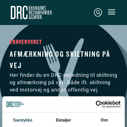
ERHVERVSRET
AFMÆRKNING OG SKILTNING PÅ
VEJ
Her finder du en DRC-vejledning til skiltning
og afmærkning på vej - både ift. skiltning
ved motorvej og anden offentlig vej.
Samtykke
Detaljer
Om