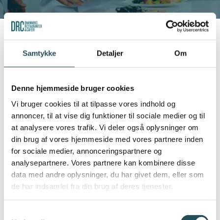
ARBEJDSRET
Samtykke
Detaljer
Om
Kontrakter og formularer
I henhold til erhvervsuddannelsesloven
Ansættelseskontrakter
Denne hjemmeside bruger cookies
skal en virksomhed, der ønsker at ansætte
Arbejdsmiljø og arbejdspladsvurdering – APV
en elev, være særligt opmærksom på, at
Vi bruger cookies til at tilpasse vores indhold og
denne er forpligtet til at følge den
Arbejdstid og hviletidsregler
annoncer, til at vise dig funktioner til sociale medier og til
gældende elevoverenskomst indenfor
at analysere vores trafik. Vi deler også oplysninger om
Barsel
din brug af vores hjemmeside med vores partnere inden
området, for så vidt angår løn, arbejdstid,
Børn og unges arbejde
for sociale medier, annonceringspartnere og
pension, ferie mv. Dette gælder også
analysepartnere. Vores partnere kan kombinere disse
selvom virksomheden ikke i forvejen er
Chikane og krænkende adfærd
data med andre oplysninger, du har givet dem, eller som
dækket af nogen overenskomst.
Deltidsansættelse
de har indsamlet fra din brug af deres tjenester.
Diskriminationsforbud
Samtykkevalg