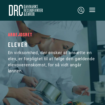
ARBEJDSRET
ELEVER
En virksomhed, der ønsker at ansætte en
elev, er forpligtet til at følge den gældende
elevoverenskomst, for så vidt angår
lønnen.