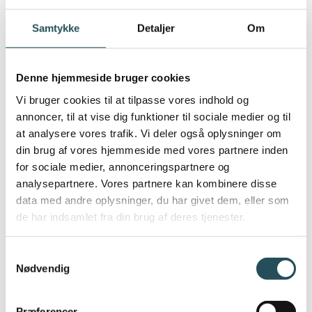
af takeaway gennem fokus på effektiv
drift
Samtykke
Detaljer
Om
Etablér mulighed for udeservering med
bestillingsenheder og betaling, samt nye
arbejdsgange i køkkenet ved fx at bruge
Denne hjemmeside bruger cookies
køkkenskærme eller forskellige
Vi bruger cookies til at tilpasse vores indhold og
printerstationer
annoncer, til at vise dig funktioner til sociale medier og til
Etablér mulighed for mobile
at analysere vores trafik. Vi deler også oplysninger om
salgsenheder for at øge udendørs salg
din brug af vores hjemmeside med vores partnere inden
og takeaway
for sociale medier, annonceringspartnere og
Ombyg til færre kontaktflader for gæster
analysepartnere. Vores partnere kan kombinere disse
data med andre oplysninger, du har givet dem, eller som
og ansatte fx igennem nye teknologier
de har indsamlet fra din brug af deres tjenester.
som online bestilling, self-order eller
bestilling via QR-koder
Samtykkevalg
Læs mere om dine muligheder for digital
Nødvendig
omstilling og hvordan OnlinePOS kan
hjælpe dig
HER
. Husk at oplyse, hvis du er
Præferencer