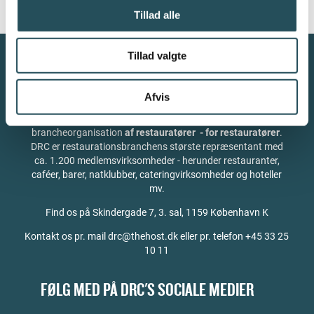
Tillad alle
Tillad valgte
Afvis
Danmarks Restauranter og Caféer (DRC) er en
brancheorganisation
af restauratører - for restauratører
.
DRC er restaurationsbranchens største repræsentant med
ca. 1.200 medlemsvirksomheder - herunder restauranter,
caféer, barer, natklubber, cateringvirksomheder og hoteller
mv.
Find os på
Skindergade 7, 3. sal, 1159 København K
Kontakt os pr. mail drc@thehost.dk eller pr. telefon +45 33 25
10 11
FØLG MED PÅ DRC'S SOCIALE MEDIER