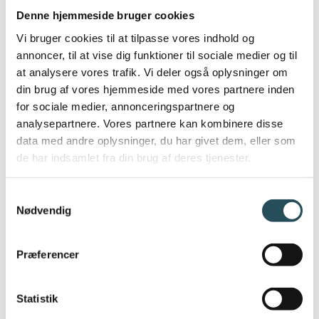
Denne hjemmeside bruger cookies
Derudover findes der rent faktisk omkring
Vi bruger cookies til at tilpasse vores indhold og
30.000 spiselige planter, men vi spiser pt. kun
annoncer, til at vise dig funktioner til sociale medier og til
200 af dem. Hvis vi skal væk fra monokultur og
at analysere vores trafik. Vi deler også oplysninger om
endeløse rækker af afgrøder der dræner jorden
din brug af vores hjemmeside med vores partnere inden
og hvis vi skal passe på jordens ressourcer, og
for sociale medier, annonceringspartnere og
gavne biodiversiteten - jamen så skal vi spise
analysepartnere. Vores partnere kan kombinere disse
meget mere diverst.
data med andre oplysninger, du har givet dem, eller som
de har indsamlet fra din brug af deres tjenester.
Hvis vi er smarte, så ser vi det som en gave at
vores gastronomer bringer mange flere
Samtykkevalg
spiselige planter, blomster, insekter mv. til
Nødvendig
bordet.
Reglerne om Novel Food gør det nærmest
Præferencer
umuligt at udvide repertoiret af råvarer vi kan
sætte på menuen uden at vi skal drukne i
Statistik
dispensationsansøgninger. Derfor skal vi gøre