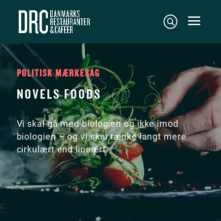
POLITISK MÆRKESAG
NOVELS FOODS
Vi skal gå med biologien og ikke imod
biologien – og vi skal tænke langt mere
cirkulært end lineært.