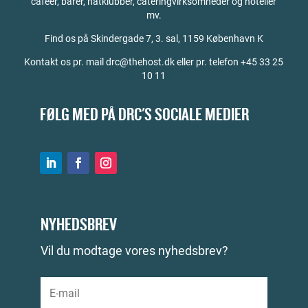
caféer, barer, natklubber, cateringvirksomheder og hoteller
mv.
Find os på
Skindergade 7, 3. sal, 1159 København K
Kontakt os pr. mail drc@thehost.dk eller pr. telefon +45 33 25
10 11
FØLG MED PÅ DRC'S SOCIALE MEDIER
NYHEDSBREV
Vil du modtage vores nyhedsbrev?