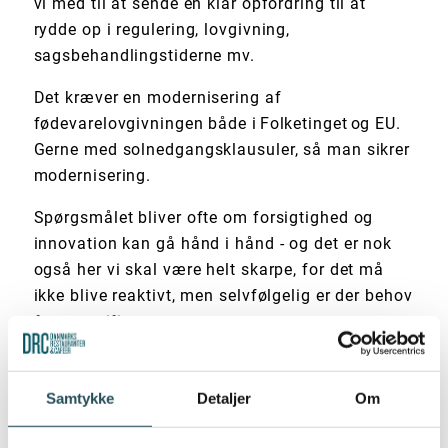
vi med til at sende en klar opfordring til at
rydde op i regulering, lovgivning,
sagsbehandlingstiderne mv.
Det kræver en modernisering af
fødevarelovgivningen både i Folketinget og EU.
Gerne med solnedgangsklausuler, så man sikrer
modernisering.
Spørgsmålet bliver ofte om forsigtighed og
innovation kan gå hånd i hånd - og det er nok
også her vi skal være helt skarpe, for det må
ikke blive reaktivt, men selvfølgelig er der behov
for at verificere, teste mv.
Hvis vores gastronomiske spydspidser ikke
havde udforsket de mange spiselige planter,
Samtykke
Detaljer
Om
små myrer mv. så havde vi aldrig haft den
position vi har i dag.