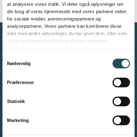
at analysere vores trafik. Vi deler også oplysninger om
din brug af vores hjemmeside med vores partnere inden
for sociale medier, annonceringspartnere og
analysepartnere. Vores partnere kan kombinere disse
data med andre oplysninger, du har givet dem, eller som
de har indsamlet fra din brug af deres tjenester.
Samtykkevalg
Danmarks Restauranter og Caféer (DRC) er en
Nødvendig
brancheorganisation
af restauratører - for restauratører
.
DRC er restaurationsbranchens største repræsentant med
ca. 1.200 medlemsvirksomheder - herunder restauranter,
Præferencer
caféer, barer, natklubber, cateringvirksomheder og hoteller
mv.
Find os på
Skindergade 7, 3. sal, 1159 København K
Statistik
Kontakt os pr. mail drc@thehost.dk eller pr. telefon +45 33 25
10 11
Marketing
FØLG MED PÅ DRC'S SOCIALE MEDIER