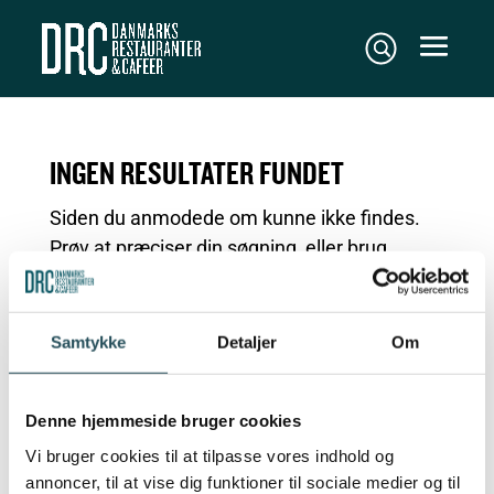
INGEN RESULTATER FUNDET
Siden du anmodede om kunne ikke findes.
Prøv at præciser din søgning, eller brug
navigationen ovenfor til at lokalisere
indlægget.
NYHEDER
Samtykke
Detaljer
Om
Planteløftet på tur
Food Festival 2026
Denne hjemmeside bruger cookies
Vi bruger cookies til at tilpasse vores indhold og
SE ALLE NYHEDER
annoncer, til at vise dig funktioner til sociale medier og til