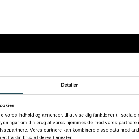
VIL DU VIDE MERE OM
Detaljer
VORES ARBEJDE
?
ookies
se vores indhold og annoncer, til at vise dig funktioner til sociale
oplysninger om din brug af vores hjemmeside med vores partnere i
ysepartnere. Vores partnere kan kombinere disse data med andr
et fra din brug af deres tjenester.