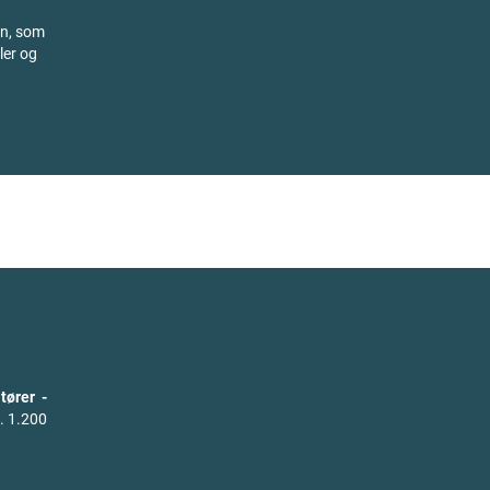
on, som
ler og
tører -
. 1.200