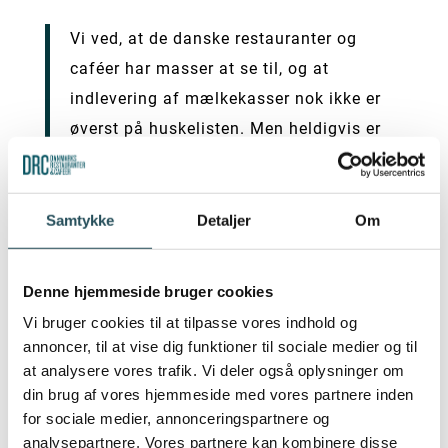
Vi ved, at de danske restauranter og
caféer har masser at se til, og at
indlevering af mælkekasser nok ikke er
øverst på huskelisten. Men heldigvis er
der en nem og hurtig løsning, da de
tomme mælkekasser altid kan sendes
retur med chaufføren, som leverer mælk
Samtykke
Detaljer
Om
og mejeriprodukter til storkøkkenerne.
Alternativt har både virksomheder og
Denne hjemmeside bruger cookies
private mulighed for at aflevere deres
Vi bruger cookies til at tilpasse vores indhold og
tomme mælkekasser på den nærmeste
annoncer, til at vise dig funktioner til sociale medier og til
genbrugsstation eller hos supermarkeder
at analysere vores trafik. Vi deler også oplysninger om
din brug af vores hjemmeside med vores partnere inden
over hele landet, hvorfra de kommer
for sociale medier, annonceringspartnere og
retur til Arla, siger Henrik Lilballe
analysepartnere. Vores partnere kan kombinere disse