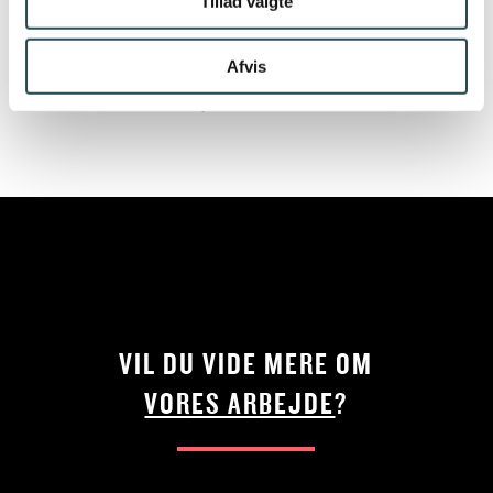
Tillad valgte
på skolerne.
Afvis
Læs mere på Arla hemmeside:
Vi kalder
mælkekasserne hjem | Arla
VIL DU VIDE MERE OM
VORES ARBEJDE
?