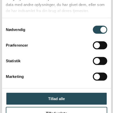
Hansen. Arlas indsamling af
data med andre oplysninger, du har givet dem, eller som
mælkekasser vil køre i hele 2024.
de har indsamlet fra din brug af deres tjenester.
Samtykkevalg
ET GODT FORMÅL
Nødvendig
Arla donerer 5 kroner per indsamlet
mælkekasse til Arla Fondens arbejde
Præferencer
med at inspirere og uddanne børn og
unge i sunde og bæredygtige madvaner.
Statistik
Arla Fonden blev etableret i 2012 af Arla
Foods, som hvert år donerer 10 millioner
Marketing
kroner til fondens arbejde, som lader
børn og unge fordybe sig i mad, råvarer,
måltider og bæredygtighed.
Fonden arrangerer for eksempel
Tillad alle
”madlejre”, hvor 6.-8. klasser kan komme
på madlejrskole og ”madværksteder” ude