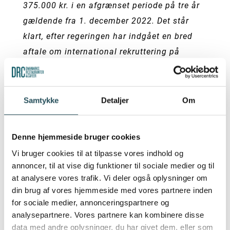
375.000 kr. i en afgrænset periode på tre år
gældende fra 1. december 2022. Det står
klart, efter regeringen har indgået en bred
aftale om international rekruttering på
rimelige danske arbejdsvilkår…
”.
Læs mere om aftalepapiret fra juni her.
Samtykke
Detaljer
Om
Beløbsgrænsen er netop nu og frem til en
vedtagelse af den politiske aftale 448.000
Denne hjemmeside bruger cookies
kr. - og indeksreguleres som normalt 1.
Vi bruger cookies til at tilpasse vores indhold og
januar.
annoncer, til at vise dig funktioner til sociale medier og til
at analysere vores trafik. Vi deler også oplysninger om
din brug af vores hjemmeside med vores partnere inden
HVAD VENTER VI PÅ?
for sociale medier, annonceringspartnere og
analysepartnere. Vores partnere kan kombinere disse
Fordi folketinget endnu ikke havde
data med andre oplysninger, du har givet dem, eller som