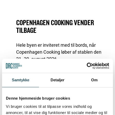
COPENHAGEN COOKING VENDER
TILBAGE
Hele byen er inviteret med til bords, når
Copenhagen Cooking løber af stablen den
21.-30. august 2026.
Glæd dig til ti dage med langbordsmiddage
under åben himmel, smagninger,
Samtykke
Detaljer
Om
workshops, talks, debatter, markeder og
unikke møder med nogle af de mennesker,
der hver dag former vores madkultur.
Denne hjemmeside bruger cookies
Vi bruger cookies til at tilpasse vores indhold og
Kom med til Frederiksberg Høstfest og
annoncer, til at vise dig funktioner til sociale medier og til