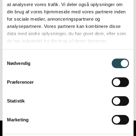
Smørrebrødets Dag. Gå på opdagelse i
at analysere vores trafik. Vi deler også oplysninger om
programmer, der er spækket med
din brug af vores hjemmeside med vores partnere inden
madoplevelser for enhver smag, skabt af
for sociale medier, annonceringspartnere og
restauranter, producenter, kokke, ildsjæle
analysepartnere. Vores partnere kan kombinere disse
data med andre oplysninger, du har givet dem, eller som
og madaktører fra hele byen.
de har indsamlet fra din brug af deres tjenester.
I år får Copenhagen Cooking desuden
besøg af venskabsregion Istrien, der
Samtykkevalg
Nødvendig
bringer nye smage, traditioner og
fortællinger til festivalen.
Præferencer
SE PROGRAMMET
Statistik
Marketing