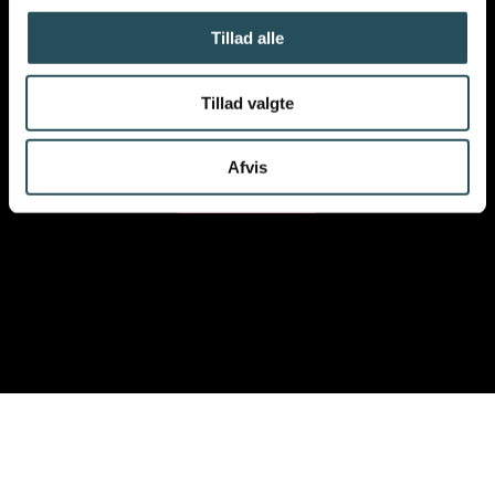
Tillad alle
Tillad valgte
VIL DU VIDE MERE OM
VORES ARBEJDE
?
Afvis