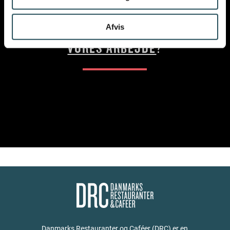
VIL DU VIDE MERE OM
Afvis
VORES ARBEJDE
?
Danmarks Restauranter og Caféer (DRC) er en