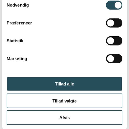
køkkenpersonale, kokke mm.
Nødvendig
GRATIS support til vores
lønkonsulenter med branchekendskab
Præferencer
Statistik
Marketing
Tillad alle
Tillad valgte
Afvis