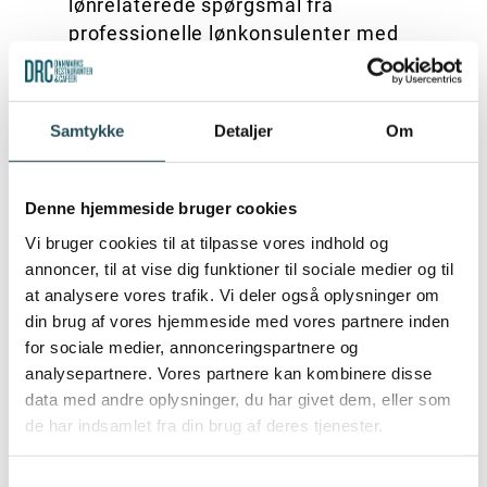
lønrelaterede spørgsmål fra
professionelle lønkonsulenter med
specifik viden inden for
restaurationsbranchen
Samtykke
Detaljer
Om
FORDELE SOM DRC-MEDLEM
Denne hjemmeside bruger cookies
Vi bruger cookies til at tilpasse vores indhold og
Mulighed for at oprette egne lønarter,
annoncer, til at vise dig funktioner til sociale medier og til
f.eks. drikkepenge
at analysere vores trafik. Vi deler også oplysninger om
Mulighed for automatisk udbetaling af
din brug af vores hjemmeside med vores partnere inden
særlig opsparing
for sociale medier, annonceringspartnere og
analysepartnere. Vores partnere kan kombinere disse
Mulighed for styring af ferie,
data med andre oplysninger, du har givet dem, eller som
feriefridage og afspadseringstimerne
de har indsamlet fra din brug af deres tjenester.
Mulighed for oprettelse af
medarbejdereprofiler f.eks. tjenere,
Samtykkevalg