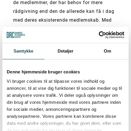
de medlemmer, der har behov for mere
rådgivning end den de allerede kan få i dag
med deres eksisterende medlemskab. Med
et nyt full-service medlemskabet, gives
DRCs medlemmer mulighed for at samle
flere af deres aktiviteter hos DRC, som på
Samtykke
Detaljer
Om
denne måde kan udstrække rådgivningen til
flere områder. Vi håber man vil tage godt
Denne hjemmeside bruger cookies
imod det nye medlemstilbud, som vi
Vi bruger cookies til at tilpasse vores indhold og
forventer at kunne introducere inden
annoncer, til at vise dig funktioner til sociale medier og til
udgangen af 2024.
at analysere vores trafik. Vi deler også oplysninger om
din brug af vores hjemmeside med vores partnere inden
På generalforsamlingen den 25. april
for sociale medier, annonceringspartnere og
gennemførtes flere vedtægtsændringer, som
analysepartnere. Vores partnere kan kombinere disse
kan findes
her:
DRC | DRC vedtægter
data med andre oplysninger, du har givet dem, eller som
(thehost.dk)
de har indsamlet fra din brug af deres tjenester.