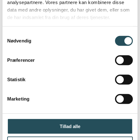
analysepartnere. Vores partnere kan kombinere disse
her på siden og på vores sociale
data med andre oplysninger, du har givet dem, eller som
de har indsamlet fra din brug af deres tjenester.
medier.
Samtykkevalg
Nødvendig
Præferencer
Statistik
Marketing
Tillad alle