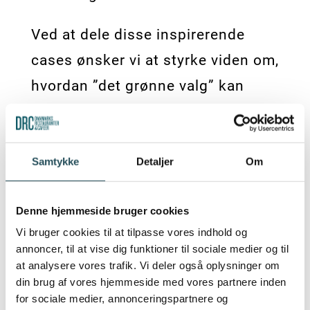
Ved at dele disse inspirerende
cases ønsker vi at styrke viden om,
hvordan ”det grønne valg” kan
skabe positive forandringer, samt
opmuntre til flere bæredygtige
tiltag i hele branchen. Det er
Samtykke
Detaljer
Om
vigtigt for vores natur, klima og
Denne hjemmeside bruger cookies
egen levevis på sigt. Sammen kan
Vi bruger cookies til at tilpasse vores indhold og
vi gøre menuen grønnere – én
annoncer, til at vise dig funktioner til sociale medier og til
historie ad gangen.
at analysere vores trafik. Vi deler også oplysninger om
din brug af vores hjemmeside med vores partnere inden
for sociale medier, annonceringspartnere og
Vi lægger løbende nye historier ud