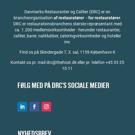
Danmarks Restauranter og Caféer (DRC) er en
brancheorganisation
af restauratører - for restauratører
.
DRC er restaurationsbranchens største repræsentant med
ca. 1.200 medlemsvirksomheder - herunder restauranter,
caféer, barer, natklubber, cateringvirksomheder og hoteller
mv.
Find os på
Skindergade 7, 3. sal, 1159 København K
Kontakt os pr. mail drc@thehost.dk eller pr. telefon +45 33 25
10 11
FØLG MED PÅ DRC'S SOCIALE MEDIER
NYHEDSBREV