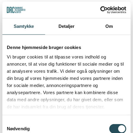
erhvervsdrivende i nattelivet udfordres. Forløbet
vidner om en praksis, der risikerer at svække
tilliden til myndighederne og skade de ansvarlige
Samtykke
Detaljer
Om
aktører, som vi burde støtte.
Vi opfordrer til eftertanke og handling
Denne hjemmeside bruger cookies
Det er nødvendigt med mere balancerede rammer
Vi bruger cookies til at tilpasse vores indhold og
annoncer, til at vise dig funktioner til sociale medier og til
– hvor små fejl ikke fører til uforholdsmæssigt
at analysere vores trafik. Vi deler også oplysninger om
store konsekvenser, og hvor velrenommerede
din brug af vores hjemmeside med vores partnere inden
virksomheder kan regne med en fair og
for sociale medier, annonceringspartnere og
forudsigelig behandling.
analysepartnere. Vores partnere kan kombinere disse
data med andre oplysninger, du har givet dem, eller som
de har indsamlet fra din brug af deres tjenester.
Samtykkevalg
Nødvendig