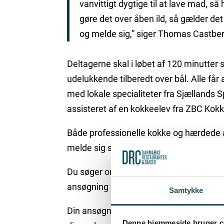
vanvittigt dygtige til at lave mad, så 
gøre det over åben ild, så gælder det 
og melde sig,” siger Thomas Castber
Deltagerne skal i løbet af 120 minutter 
udelukkende tilberedt over bål. Alle får 
med lokale specialiteter fra Sjællands 
assisteret af en kokkeelev fra ZBC Kokk
Både professionelle kokke og hærdede a
melde sig som deltagere.
Du søger om at komme med i konkurren
ansøgning via e-mail til
info@desj.dk
Samtykke
Din ansøgning skal indeholde en kort pr
Denne hjemmeside bruger c