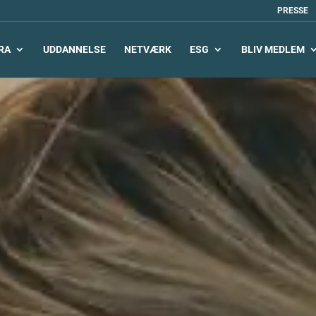
PRESSE
RA
UDDANNELSE
NETVÆRK
ESG
BLIV MEDLEM