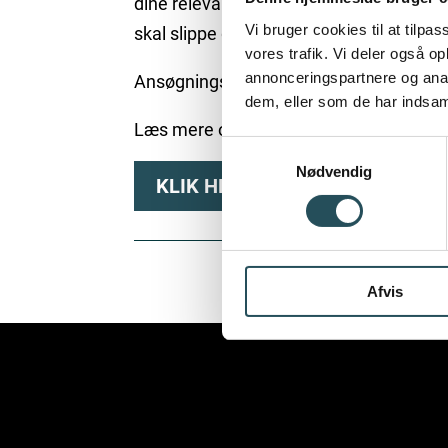
dine relevante erfaringer og et par linj
Vi bruger cookies til at tilpas
skal slippe gennem nåleøjet og være m
vores trafik. Vi deler også 
annonceringspartnere og anal
Ansøgningsfristen er onsdag den 18. jun
dem, eller som de har indsaml
Læs mere om konkurrencen, præmierne 
Samtykkevalg
Nødvendig
KLIK HER
Afvis