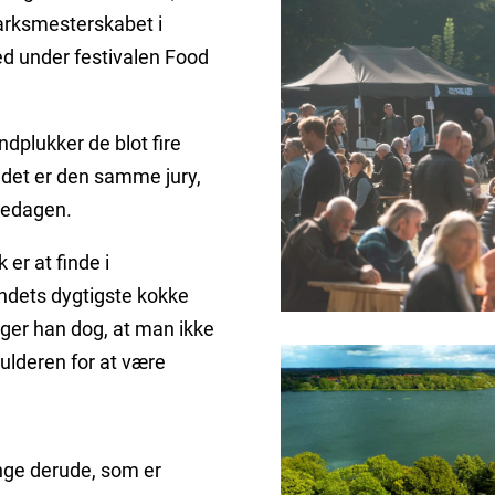
arksmesterskabet i
d under festivalen Food
ndplukker de blot fire
 og det er den samme jury,
cedagen.
er at finde i
ndets dygtigste kokke
eger han dog, at man ikke
kulderen for at være
ange derude, som er