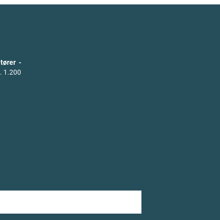
tører -
. 1.200