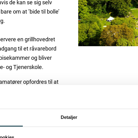
hvis de kan se sig selv
bare om at ’bide til bolle’
g.
servere en grillhovedret
adgang til et råvarebord
Spisekammer og bliver
e- og Tjenerskole.
matører opfordres til at
cen ved at sende en
Detaljer
æsentation af dig selv,
ookies