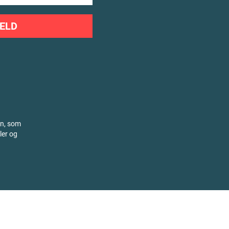
ELD
on, som
ler og