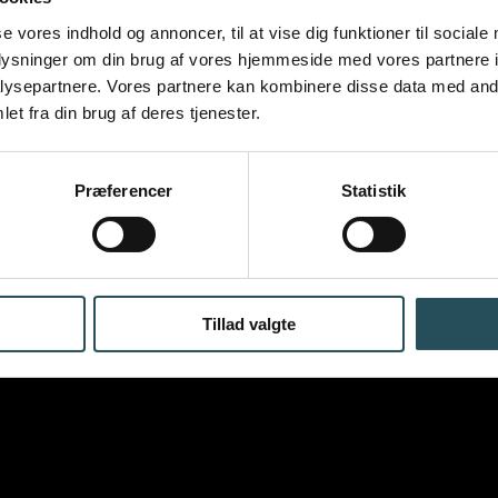
er om, hvorfor netop
du
se vores indhold og annoncer, til at vise dig funktioner til sociale
ed i konkurrencen.
oplysninger om din brug af vores hjemmeside med vores partnere i
ysepartnere. Vores partnere kan kombinere disse data med andr
i 2025 kl. 12.
et fra din brug af deres tjenester.
og festivalen her:
Præferencer
Statistik
Tillad valgte