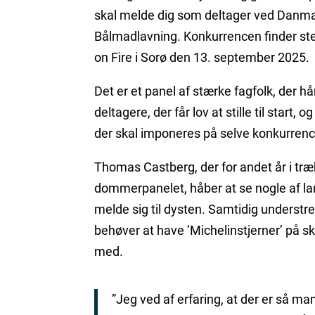
skal melde dig som deltager ved Danm
Bålmadlavning. Konkurrencen finder ste
on Fire i Sorø den 13. september 2025.
Det er et panel af stærke fagfolk, der hå
deltagere, der får lov at stille til start,
der skal imponeres på selve konkurren
Thomas Castberg, der for andet år i træk 
dommerpanelet, håber at se nogle af la
melde sig til dysten. Samtidig understr
behøver at have ’Michelinstjerner’ på s
med.
”Jeg ved af erfaring, at der er så m