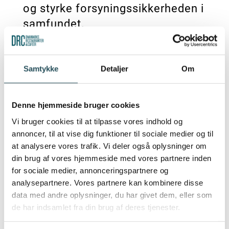
og styrke forsyningssikkerheden i
samfundet.
Virksomheder kan få maksimalt
112 mio. kr. i tilskud, og puljen
Samtykke
Detaljer
Om
dækker op til 50 % af de
støtteberettigede omkostninger
Denne hjemmeside bruger cookies
afhængigt af din virksomheds
Vi bruger cookies til at tilpasse vores indhold og
størrelse.
annoncer, til at vise dig funktioner til sociale medier og til
at analysere vores trafik. Vi deler også oplysninger om
Reglerne for Erhvervspuljen blev
din brug af vores hjemmeside med vores partnere inden
ændret den 1. november 2022, og
for sociale medier, annonceringspartnere og
puljen er nu åben og kan søges
analysepartnere. Vores partnere kan kombinere disse
data med andre oplysninger, du har givet dem, eller som
hele året.
de har indsamlet fra din brug af deres tjenester.