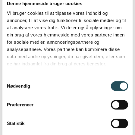
Denne hjemmeside bruger cookies
Vi bruger cookies til at tilpasse vores indhold og
annoncer, til at vise dig funktioner til sociale medier og til
SE FOLDER
at analysere vores trafik. Vi deler også oplysninger om
din brug af vores hjemmeside med vores partnere inden
for sociale medier, annonceringspartnere og
MÆRKER TIL DIT INDKØB
analysepartnere. Vores partnere kan kombinere disse
data med andre oplysninger, du har givet dem, eller som
Mærkeplakaten giver et hurtigt overblik over de
de har indsamlet fra din brug af deres tjenester.
samme mærker, som Mærkekataloget går i dybden
med. Posteren gør det muligt for dig at vælge mærker
efter indkøbskategorier og den kan hænges op på
Samtykkevalg
Nødvendig
kontoret for inspiration til indkøbet.
Præferencer
Statistik