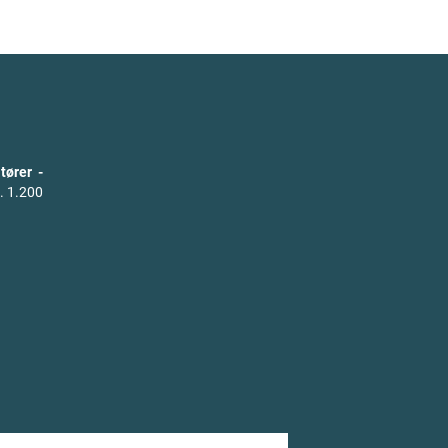
tører -
. 1.200