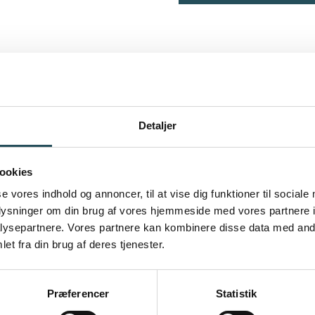
n kan du se en række videoer fra et interview med Freder
 erfaringer og giver indblik i, hvordan han arbejder med 
tryghed i praksis.
Detaljer
ookies
se vores indhold og annoncer, til at vise dig funktioner til sociale
oplysninger om din brug af vores hjemmeside med vores partnere i
ysepartnere. Vores partnere kan kombinere disse data med andr
et fra din brug af deres tjenester.
Præferencer
Statistik