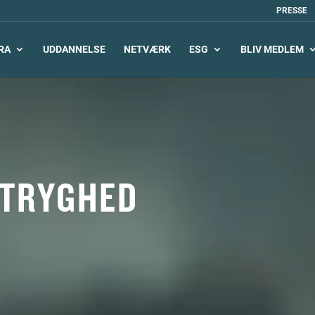
PRESSE
RA
UDDANNELSE
NETVÆRK
ESG
BLIV MEDLEM
 TRYGHED