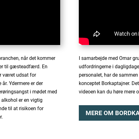
sbranchen, når det kommer
I samarbejde med Omar grupp
er til gæsteadfærd. En
udfordringerne i dagligdage
ar været udsat for
personalet, har de sammen a
år. Ydermere er der
konceptet Borkaptajner. Det 
berøringsangst i mødet med
videoen kan du høre mere om
alkohol er en vigtig
 til at risikoen for
MERE OM BORDK
r.