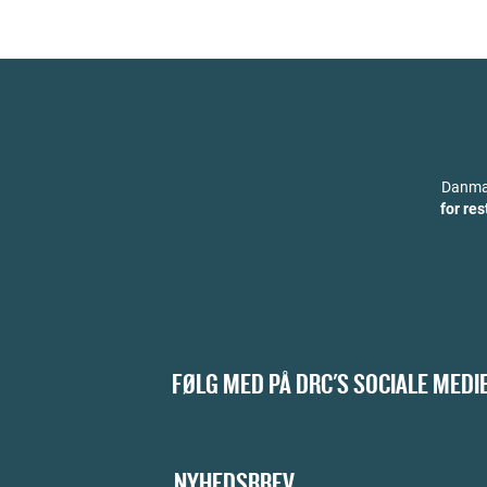
Danmar
for re
FØLG MED PÅ DRC'S SOCIALE MEDI
NYHEDSBREV