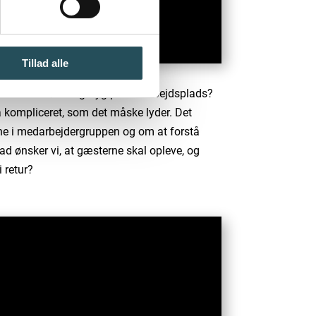
Tillad alle
or at man føler sig tryg på sin arbejdsplads?
så kompliceret, som det måske lyder. Det
ne i medarbejdergruppen og om at forstå
ad ønsker vi, at gæsterne skal opleve, og
 retur?