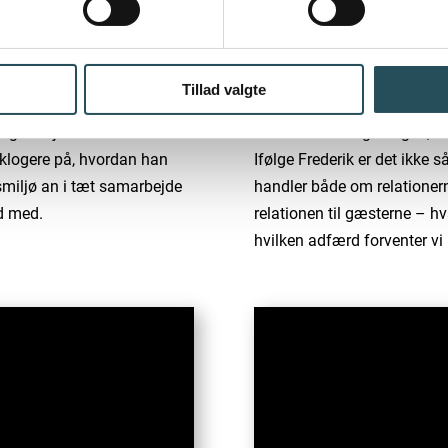
Tillad valgte
nt og arbejder med
Hvad skal der egentlig til, f
 klogere på, hvordan han
Ifølge Frederik er det ikke 
smiljø an i tæt samarbejde
handler både om relationer
d med.
relationen til gæsterne – hv
hvilken adfærd forventer vi i