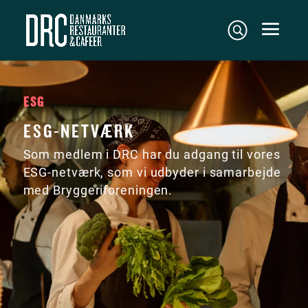
ESG
ESG-NETVÆRK
Som medlem i DRC har du adgang til vores
ESG-netværk, som vi udbyder i samarbejde
med Bryggeriforeningen.