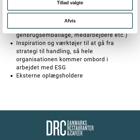
alle lag fra begge brancher
Tillad valgte
Mulighed for udvidet fokus på de enkelte
elementer i ESG-rapporteringen (f.eks.
Afvis
klimaaftryk, madspild, vandforbrug,
genbrugsemballage, medarbejdere etc.)
Inspiration og værktøjer til at gå fra
strategi til handling, så hele
organisationen kommer ombord i
arbejdet med ESG
Eksterne oplægsholdere