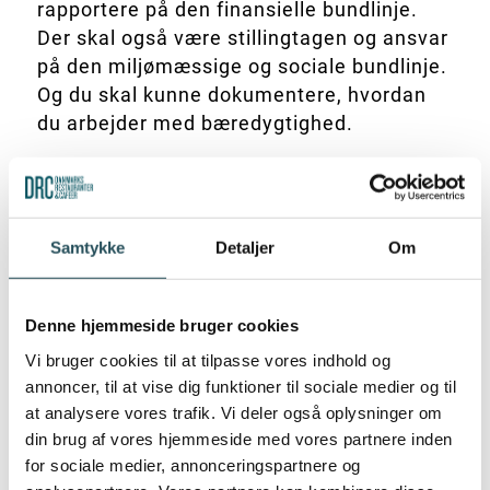
rapportere på den finansielle bundlinje.
Der skal også være stillingtagen og ansvar
på den miljømæssige og sociale bundlinje.
Og du skal kunne dokumentere, hvordan
du arbejder med bæredygtighed.
Samtykke
Detaljer
Om
HVORDAN TAGER VI HUL PÅ OPGAVEN?
Denne hjemmeside bruger cookies
Vær med til at sætte ESG på dagsordenen i et
Vi bruger cookies til at tilpasse vores indhold og
netværk med andre virksomheder. DRC og
annoncer, til at vise dig funktioner til sociale medier og til
Bryggeriforeningens ESG-netværk kan hjælpe
at analysere vores trafik. Vi deler også oplysninger om
dig med at komme fra ord til handling. I
din brug af vores hjemmeside med vores partnere inden
netværket kan du både få sparring til det
for sociale medier, annonceringspartnere og
strategiske arbejde med ESG og mulighed for