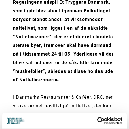
Regeringens udspil Et Tryggere Danmark,
som i går blev stemt igennem Folketinget
betyder blandt andet, at virksomheder i
nattelivet, som ligger i en af de såkaldte
”Nattelivszoner”, der er etableret i landets
største byer, fremover skal have dørmand
på i tidsrummet 24 til 05. Yderligere vil der
blive sat ind overfor de såkaldte larmende
”muskelbiler”, således at disse holdes ude
af Nattelivszonerne.
I Danmarks Restauranter & Caféer, DRC, ser
vi overordnet positivt på initiativer, der kan
være med til at sikre den trygge og sikre
fest i natten, men stiller os uforstående