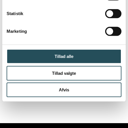
Danmarks Restauranter & Caféer ser derfor
gerne at regeringen fortsat holder et vågent
Statistik
med udviklingen og konstruktivt bruger
restaurations- og nattelivsbranchen som
Marketing
medspiller til at finde brugbare løsninger på
udfordringerne i nattelivet:
Tillad alle
”Vi opfordrer derfor kraftigt regeringen til
fremover at inddrage alle nattelivets aktører,
Tillad valgte
herunder specifikt detailhandelen, når man
vil finde løsninger til et trygt og sikkert
Afvis
natteliv.”
Slutter Jeppe Møller-Herskind.