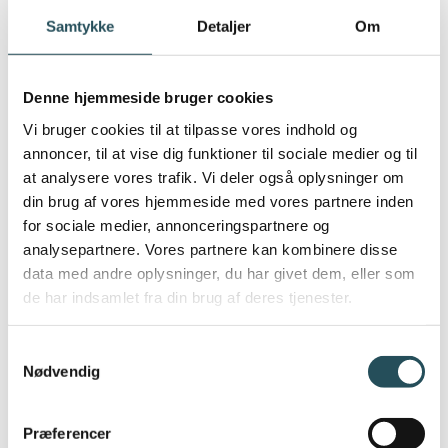
overfor at detailhandelen tilsyneladende
Samtykke
Detaljer
Om
ikke spiller nogen rolle i at sikre den gode
fest:
Denne hjemmeside bruger cookies
”Overordnet set er det godt at mindske de
Vi bruger cookies til at tilpasse vores indhold og
uønskede gener fra nattelivet herunder
annoncer, til at vise dig funktioner til sociale medier og til
specifikt festen i gaden”
siger Vicedirektør i
at analysere vores trafik. Vi deler også oplysninger om
din brug af vores hjemmeside med vores partnere inden
DRC, Jeppe Møller-Herskind og fortsætter:
for sociale medier, annonceringspartnere og
analysepartnere. Vores partnere kan kombinere disse
”Dog er det vores vurdering, at ændringerne
data med andre oplysninger, du har givet dem, eller som
ikke fuldstændigt vil imødekommer de
de har indsamlet fra din brug af deres tjenester.
uønskede gener fra den uregulerede fest i
gaden, samt fra det frie salg af alkohol
Samtykkevalg
uden for virksomheder med
Nødvendig
alkoholbevilling”
Præferencer