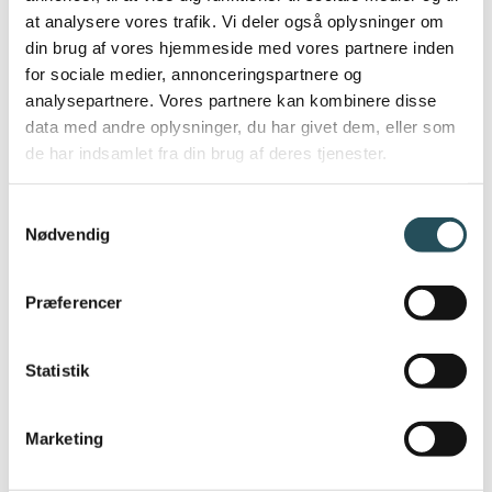
at analysere vores trafik. Vi deler også oplysninger om
din brug af vores hjemmeside med vores partnere inden
for sociale medier, annonceringspartnere og
DETALJER
ARRANGØRER
analysepartnere. Vores partnere kan kombinere disse
Dato:
DRC
data med andre oplysninger, du har givet dem, eller som
12 september, 2023
de har indsamlet fra din brug af deres tjenester.
Walor.io
Tidspunkt:
Samtykkevalg
10:00 - 11:00
Nødvendig
Præferencer
Statistik
Marketing