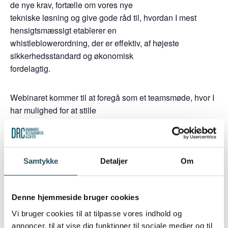
de nye krav, fortælle om vores nye
tekniske løsning og give gode råd til, hvordan I mest
hensigtsmæssigt etablerer en
whistleblowerordning, der er effektiv, af højeste
sikkerhedsstandard og økonomisk
fordelagtig.
Webinaret kommer til at foregå som et teamsmøde, hvor I
har mulighed for at stille
spørgsmål via chatten og mundtligt undervejs.
TILMELD DIG VED AT SKRIVE EN MAIL TIL
Samtykke
Detaljer
Om
fb@walor.io
Denne hjemmeside bruger cookies
Tilføj til kalender
Vi bruger cookies til at tilpasse vores indhold og
annoncer, til at vise dig funktioner til sociale medier og til