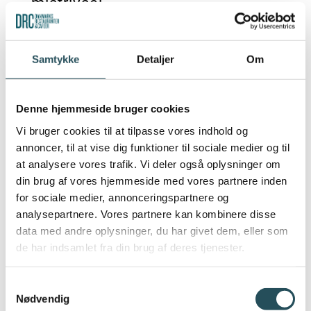
mistrivsel.
NECTO:
Samtykke
Detaljer
Om
Vi søger virksomheder til at
Denne hjemmeside bruger cookies
indgå i et gratis samarbejde,
Vi bruger cookies til at tilpasse vores indhold og
hvor I får hjælp fra
annoncer, til at vise dig funktioner til sociale medier og til
at analysere vores trafik. Vi deler også oplysninger om
professionelle konsulenter til
din brug af vores hjemmeside med vores partnere inden
at styrke jeres trivsel. Vi
for sociale medier, annonceringspartnere og
analysepartnere. Vores partnere kan kombinere disse
skræddersyr samarbejdet efter
data med andre oplysninger, du har givet dem, eller som
jeres behov og ressourcer, med
de har indsamlet fra din brug af deres tjenester.
henblik på at integrere et
Samtykkevalg
sundt arbejdsmiljø i jeres
Nødvendig