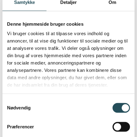
tre brugervenlige kategorier:
Samtykke
Detaljer
Om
Vejledningsværktøjer
: Her tilbydes
indsigt i risici forbundet med
Denne hjemmeside bruger cookies
forskellige råvarer samt vejledning i
Vi bruger cookies til at tilpasse vores indhold og
annoncer, til at vise dig funktioner til sociale medier og til
håndteringen og styringen af
at analysere vores trafik. Vi deler også oplysninger om
diverse processer.
din brug af vores hjemmeside med vores partnere inden
Beregningsværktøjer
: Få hjælp til
for sociale medier, annonceringspartnere og
præcist at beregne sikker køling,
analysepartnere. Vores partnere kan kombinere disse
data med andre oplysninger, du har givet dem, eller som
varmebehandling, nedkøling og
de har indsamlet fra din brug af deres tjenester.
varmholdelse af fødevarer –
tidligere kendt under navnet SiTTi.
Samtykkevalg
Hjælpeværktøjer
: Disse værktøjer
Nødvendig
leverer praktisk assistance med
metoder og teknikker, herunder
Præferencer
måling af pH, vandaktivitet,