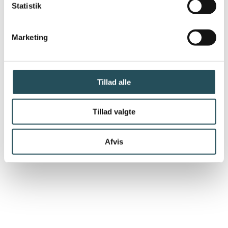
Statistik
Er du i tvivl om reglerne, og om, hvordan
du skal forholde dig, så se mere
Marketing
her:
Offentliggørelsesvejledning -
Fødevarestyrelsen
Tillad alle
Tillad valgte
Afvis