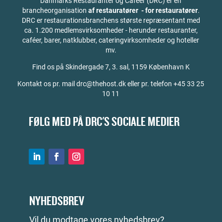
Danmarks Restauranter og Caféer (DRC) er en
brancheorganisation
af restauratører - for restauratører
.
DRC er restaurationsbranchens største repræsentant med
ca. 1.200 medlemsvirksomheder - herunder restauranter,
caféer, barer, natklubber, cateringvirksomheder og hoteller
mv.
Find os på
Skindergade 7, 3. sal, 1159 København K
Kontakt os pr. mail drc@thehost.dk eller pr. telefon +45 33 25
10 11
FØLG MED PÅ DRC'S SOCIALE MEDIER
NYHEDSBREV
Vil du modtage vores nyhedsbrev?