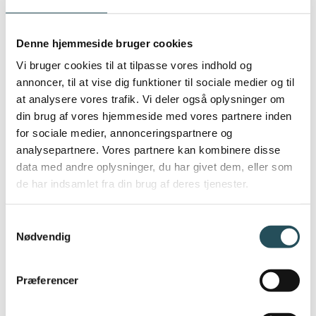
flere serveringsvirksomhederne, som
ikke opfylder lovkravene om
Denne hjemmeside bruger cookies
offentliggørelse af kontrolrapporter på
Vi bruger cookies til at tilpasse vores indhold og
egen hjemmeside. Der var endvidere en
annoncer, til at vise dig funktioner til sociale medier og til
generel tendens til, at virksomheder, der
at analysere vores trafik. Vi deler også oplysninger om
skal offentliggøre kontrolrapport med
din brug af vores hjemmeside med vores partnere inden
dårligt smileyresultat, oftere undlader at
for sociale medier, annonceringspartnere og
offentliggøre, end virksomheder, der
analysepartnere. Vores partnere kan kombinere disse
skal offentliggøre kontrolrapport med en
data med andre oplysninger, du har givet dem, eller som
glad smiley.
de har indsamlet fra din brug af deres tjenester.
Der er også regler for offentliggørelse
Samtykkevalg
på andre digitale platforme end egne
Nødvendig
hjemmesider, herunder på sociale
medier, hvis der foregår salg af
Præferencer
produkter omfattet af
fødevarelovgivningen fra platformen.