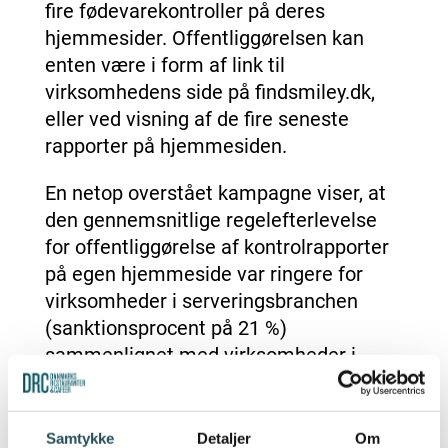
fire fødevarekontroller på deres
hjemmesider. Offentliggørelsen kan
enten være i form af link til
virksomhedens side på findsmiley.dk,
eller ved visning af de fire seneste
rapporter på hjemmesiden.
En netop overstået kampagne viser, at
den gennemsnitlige regelefterlevelse
for offentliggørelse af kontrolrapporter
på egen hjemmeside var ringere for
virksomheder i serveringsbranchen
(sanktionsprocent på 21 %)
sammenlignet med virksomheder i
detailbranchen (8 %) og gruppen af
engrosvirksomheder (8 %).
Sagt med andre ord, så er der markant
Samtykke
Detaljer
Om