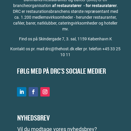
brancheorganisation
af restauratører - for restauratører
.
DRC er restaurationsbranchens største repræsentant med
ca. 1.200 medlemsvirksomheder - herunder restauranter,
caféer, barer, natklubber, cateringvirksomheder og hoteller
mv.
Find os på
Skindergade 7, 3. sal, 1159 København K
Kontakt os pr. mail drc@thehost.dk eller pr. telefon +45 33 25
10 11
FØLG MED PÅ DRC'S SOCIALE MEDIER
NYHEDSBREV
Vil du modtage vores nyhedsbrev?