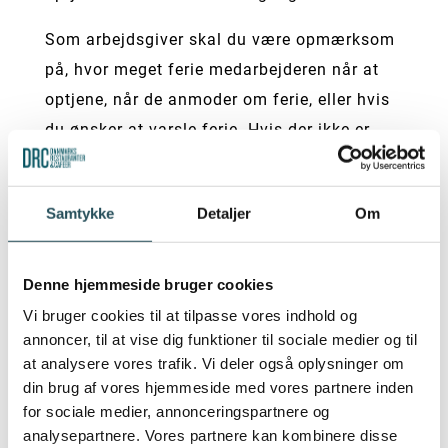
Som arbejdsgiver skal du være opmærksom
på, hvor meget ferie medarbejderen når at
optjene, når de anmoder om ferie, eller hvis
du ønsker at varsle ferie. Hvis der ikke er
nok feriedage optjent på tidspunktet for
ferieafholdelse, kan der indgås en aftale om
Samtykke
Detaljer
Om
betalt ferie på forskud.
Husk, at hovedferien skal varsles med 3
Denne hjemmeside bruger cookies
måneders varsel ifølge ferieloven. Derfor er
Vi bruger cookies til at tilpasse vores indhold og
det vigtigt at få styr på ferieplanlægningen
annoncer, til at vise dig funktioner til sociale medier og til
og varsle i god tid.
Hovedferieperioden
at analysere vores trafik. Vi deler også oplysninger om
strækker sig fra 1. maj til 30. september.
din brug af vores hjemmeside med vores partnere inden
for sociale medier, annonceringspartnere og
For restferie gælder, at den skal varsles
analysepartnere. Vores partnere kan kombinere disse