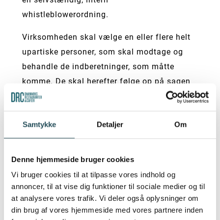
whistleblowerordning.
Virksomheden skal vælge en eller flere helt
upartiske personer, som skal modtage og
behandle de indberetninger, som måtte
komme. De skal herefter følge op på sagen
og samtidig iagttage kravet om
fortrolighed. Såfremt virksomheden ikke
Samtykke
Detaljer
Om
synes, at det skal være de ansatte selv som
skal håndtere indberetningerne, kan
virksomheden overlade opgaven til en
Denne hjemmeside bruger cookies
tredjepart udefra.
Vi bruger cookies til at tilpasse vores indhold og
annoncer, til at vise dig funktioner til sociale medier og til
Hvis en medarbejder benytter sig af
at analysere vores trafik. Vi deler også oplysninger om
whistleblowerordningen, er denne
din brug af vores hjemmeside med vores partnere inden