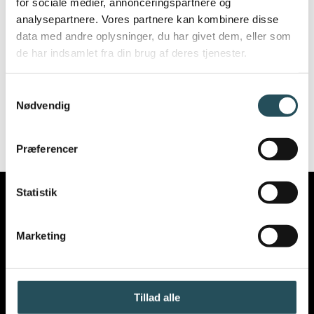
medarbejder beskyttet i henhold til loven,
for sociale medier, annonceringspartnere og
analysepartnere. Vores partnere kan kombinere disse
hvorfor virksomheden ikke må foretage
data med andre oplysninger, du har givet dem, eller som
nogen form for repressalier mod
de har indsamlet fra din brug af deres tjenester.
whistlebloweren. Sker det alligevel, har
whistlebloweren ret til en godtgørelse som
Samtykkevalg
Nødvendig
vi ser det i ligebehandlingsloven.
Præferencer
Statistik
Marketing
VIL DU VIDE MERE OM
Tillad alle
VORES ARBEJDE
?