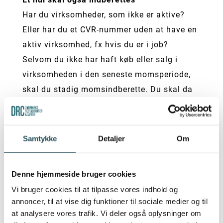
Har du virksomheder, som ikke er aktive?
Eller har du et CVR-nummer uden at have en
aktiv virksomhed, fx hvis du er i job?
Selvom du ikke har haft køb eller salg i
virksomheden i den seneste momsperiode,
skal du stadig momsindberette. Du skal da
indberette et ’0’. Hvis du ikke indberetter,
skal du betale
en afgift på 1.400 kr
.
Samtykke
Detaljer
Om
Er din omsætning under 50.000 kr., kan du
Denne hjemmeside bruger cookies
undgå at indberette
Vi bruger cookies til at tilpasse vores indhold og
Hvis din virksomhed omsætter for under
annoncer, til at vise dig funktioner til sociale medier og til
50.000 kr. inden for et kalenderår, kan du
at analysere vores trafik. Vi deler også oplysninger om