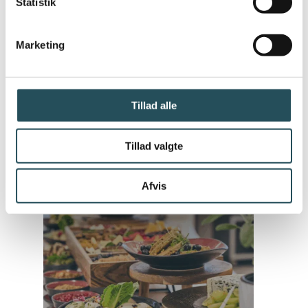
Statistik
LÆS MERE
Marketing
Læs mere og tilmeld dig enten som gæst
eller deltager:
DM i frokostordning 2026 - Danmarks
Tillad alle
lækreste frokost konkurrence
Tillad valgte
Afvis