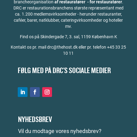
brancheorganisation
af restauratører - for restauratører
.
DRC er restaurationsbranchens største repræsentant med
ca. 1.200 medlemsvirksomheder - herunder restauranter,
caféer, barer, natklubber, cateringvirksomheder og hoteller
mv.
Find os på
Skindergade 7, 3. sal, 1159 København K
Kontakt os pr. mail drc@thehost.dk eller pr. telefon +45 33 25
10 11
FØLG MED PÅ DRC'S SOCIALE MEDIER
NYHEDSBREV
Vil du modtage vores nyhedsbrev?