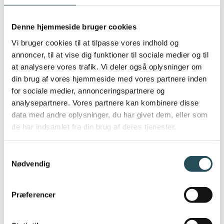
Denne hjemmeside bruger cookies
Vi bruger cookies til at tilpasse vores indhold og
DOMMERPANELET
annoncer, til at vise dig funktioner til sociale medier og til
at analysere vores trafik. Vi deler også oplysninger om
din brug af vores hjemmeside med vores partnere inden
Det stærke dommerpanel består af:
for sociale medier, annonceringspartnere og
analysepartnere. Vores partnere kan kombinere disse
Thomas Pasfall
data med andre oplysninger, du har givet dem, eller som
Ole Troelsø
de har indsamlet fra din brug af deres tjenester.
Mikkel Marschall
Philip Kløvborg Grønkjær
Samtykkevalg
Liselotte Kira Gregers Andersen
Nødvendig
Micki Cheng vil være konferencier.
Præferencer