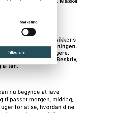
or og hvor gamle de er. Måske
Marketing
n og om aftenen? Musikkens
e gæster opfatter stemningen.
til at blive lidt længere.
Tillad alle
n festlig stemning. Beskriv,
g aften.
 kan nu begynde at lave
ig tilpasset morgen, middag,
 uger for at se, hvordan dine