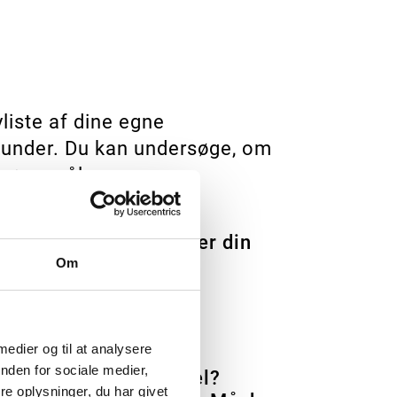
liste af dine egne
kunder. Du kan undersøge, om
spørgsmål:
e tre ord, der definerer din
r dine gæster.
Om
 medier og til at analysere
nden for sociale medier,
åske kvinder på barsel?
e oplysninger, du har givet