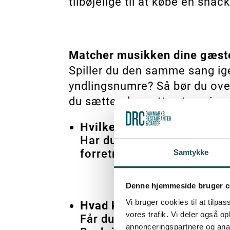
tilbøjelige til at købe en snac
Matcher musikken dine gæst
Spiller du den samme sang ige
yndlingsnumre? Så bør du ove
du sætter den rette stemning 
Hvilke tre ord beskriver din
Har du en klassisk, familiær
forretning, kan du komme på
Samtykke
Denne hjemmeside bruger c
Vi bruger cookies til at tilpas
Hvad kendetegner dine gæ
vores trafik. Vi deler også 
Får du typisk besøg af sto
annonceringspartnere og anal