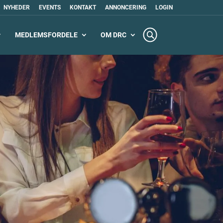
NYHEDER
EVENTS
KONTAKT
ANNONCERING
LOGIN
MEDLEMSFORDELE
OM DRC