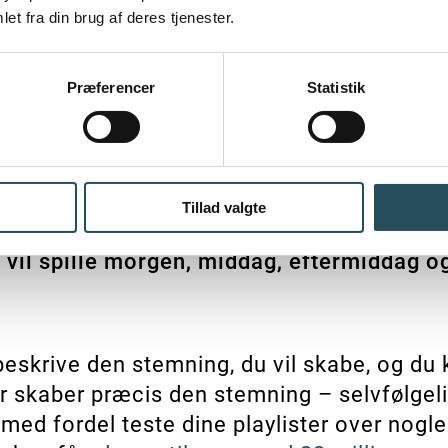
r, hvor de bor, hvad de interesserer sig f
et fra din brug af deres tjenester.
per, som du skal matche musikken med.
Præferencer
Statistik
ster, der kommer på besøg om formiddage
kan have stor indflydelse på, hvordan din
e en afslappet stemning og få dine kunder 
Tillad valgte
 kundestrømmen, og høj volumen kan give e
u vil spille morgen, middag, eftermiddag o
beskrive den stemning, du vil skabe, og du
r skaber præcis den stemning – selvfølgel
med fordel teste dine playlister over nogle