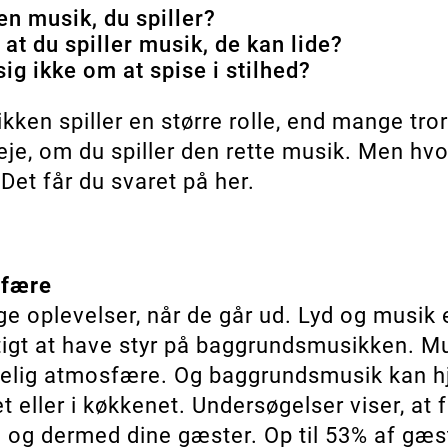
n musik, du spiller?
at du spiller musik, de kan lide?
ig ikke om at spise i stilhed?
sikken spiller en større rolle, end mange tro
e, om du spiller den rette musik. Men hvo
Det får du svaret på her.
sfære
 oplevelser, når de går ud. Lyd og musik e
gtigt at have styr på baggrundsmusikken. M
elig atmosfære. Og baggrundsmusik kan h
et eller i køkkenet. Undersøgelser viser, a
 og dermed dine gæster. Op til 53% af gæst