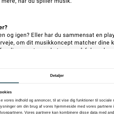
k mere, når du spiller musik.
er?
n og igen? Eller har du sammensat en play
rveje, om dit musikkoncept matcher dine 
for dine gæster ved at svare på følgende 
 restaurant eller cafe?
 eller luksuriøs forretning? Ved at definer
 sporet af, hvilke genrer, du bør spille fo
Detaljer
ookies
se vores indhold og annoncer, til at vise dig funktioner til sociale
ster?
oplysninger om din brug af vores hjemmeside med vores partnere i
re ungdomsgrupper, forretningsfolk eller m
ysepartnere. Vores partnere kan kombinere disse data med andr