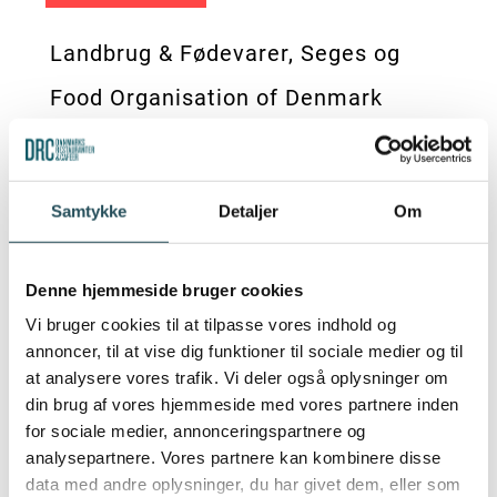
Landbrug & Fødevarer, Seges og
Food Organisation of Denmark
byder restauratører, landmænd,
grossister, dagligvarekæder og
Samtykke
Detaljer
Om
foodservice velkommen til dage
med grøn forretning.
Denne hjemmeside bruger cookies
Vi bruger cookies til at tilpasse vores indhold og
’Bælg & business’ handler om
annoncer, til at vise dig funktioner til sociale medier og til
at analysere vores trafik. Vi deler også oplysninger om
bælgplanter såsom ærter,
din brug af vores hjemmeside med vores partnere inden
hestebønner, lupin og linser,
for sociale medier, annonceringspartnere og
analysepartnere. Vores partnere kan kombinere disse
og producenterne står klar med ny
data med andre oplysninger, du har givet dem, eller som