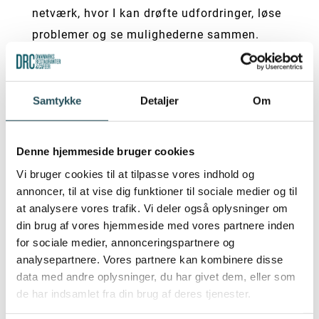
netværk, hvor I kan drøfte udfordringer, løse
problemer og se mulighederne sammen.
Emner på dagsorden kan være:
Et professionelt fællesskab, hvor ledelse
Samtykke
Detaljer
Om
af HR-opgaven er i centrum
Kvalificering og perspektivering af HR-
Denne hjemmeside bruger cookies
initiativer og HR-trends
Personlige udfordringer med HR-rollen
Vi bruger cookies til at tilpasse vores indhold og
Input og sparring om personalejuridiske
annoncer, til at vise dig funktioner til sociale medier og til
at analysere vores trafik. Vi deler også oplysninger om
emner
din brug af vores hjemmeside med vores partnere inden
Og meget mere
for sociale medier, annonceringspartnere og
analysepartnere. Vores partnere kan kombinere disse
Datoer:
data med andre oplysninger, du har givet dem, eller som
de har indsamlet fra din brug af deres tjenester.
Onsdag den 6.september 2023 kl. 9.00-