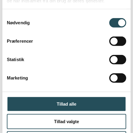
de har indsamlet fra din brug af deres tjenester.
Nyhavn er et af Danmarks stærkeste
turistattraktioner. Hvert år besøges
Samtykkevalg
området af millioner af gæster, og for
Nødvendig
mange internationale turister er Nyhavn
selve billedet på København.
Præferencer
Derfor er det afgørende, at vi træffer
beslutninger, som både understøtter en
Statistik
moderne affaldshåndtering og bevarer de
kvaliteter, der har gjort Nyhavn til et af
Marketing
landets mest attraktive byrum.
Tillad alle
DRC'S HOLDNING
- MODERNISÉR FREM FOR AT AFVIKLE
Tillad valgte
Som det ser ud nu, har affaldssuget