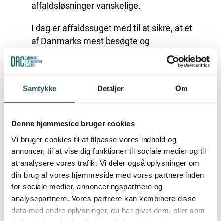
affaldsløsninger vanskelige.
I dag er affaldssuget med til at sikre, at et
af Danmarks mest besøgte og
fotograferede områder fremstår rent,
indbydende og attraktivt for både turister,
beboere og erhvervsdrivende.
Samtykke
Detaljer
Om
Denne hjemmeside bruger cookies
MERE END EN AFFALDSSAG
Vi bruger cookies til at tilpasse vores indhold og
annoncer, til at vise dig funktioner til sociale medier og til
For DRC handler sagen ikke kun om affald.
at analysere vores trafik. Vi deler også oplysninger om
Den handler også om turisme,
din brug af vores hjemmeside med vores partnere inden
arbejdspladser, byliv og rammerne for de
for sociale medier, annonceringspartnere og
virksomheder, som hver dag er med til at
analysepartnere. Vores partnere kan kombinere disse
skabe liv i Nyhavn.
data med andre oplysninger, du har givet dem, eller som