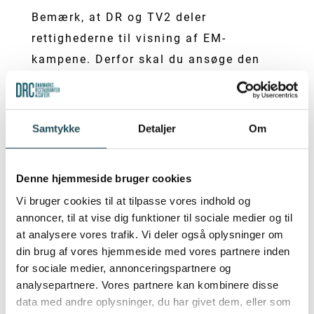
Bemærk, at DR og TV2 deler
rettighederne til visning af EM-
kampene. Derfor skal du ansøge den
udbyder, der viser de kampe, du ønsker
at vise hos dig. Læs mere her:
Samtykke
Detaljer
Om
Ansøgningsskema og regler for DR-
kampe:
Offentlig visning af DR-kampe
ved UEFA EURO – EM i fodbold 2024 |
Denne hjemmeside bruger cookies
Medvirkende og publikum | DR
Vi bruger cookies til at tilpasse vores indhold og
annoncer, til at vise dig funktioner til sociale medier og til
Ansøgningsskema og regler for TV2-
at analysere vores trafik. Vi deler også oplysninger om
kampe:
Offentlig fremvisning (tv2.dk)
din brug af vores hjemmeside med vores partnere inden
for sociale medier, annonceringspartnere og
3) HUSK TILLADELSE TIL
analysepartnere. Vores partnere kan kombinere disse
data med andre oplysninger, du har givet dem, eller som
RETTIGHEDERNE AF LYDSIDEN