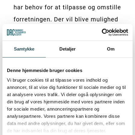
har behov for at tilpasse og omstille
forretningen. Der vil blive mulighed
for at stille spørgsmål til
oplægsholderne via chatten.
Samtykke
Detaljer
Om
Herefter vil Bjarke Hjorth, Head of
Denne hjemmeside bruger cookies
Digital Marketing, i Wonderful
Vi bruger cookies til at tilpasse vores indhold og
Copenhagen fortælle om, hvordan
annoncer, til at vise dig funktioner til sociale medier og til
at analysere vores trafik. Vi deler også oplysninger om
man kan få synliggjort sommerens
din brug af vores hjemmeside med vores partnere inden
events over for københavnere og
for sociale medier, annonceringspartnere og
analysepartnere. Vores partnere kan kombinere disse
byens gæster på VisitCopenhagens
data med andre oplysninger, du har givet dem, eller som
de har indsamlet fra din brug af deres tjenester.
kanaler og blive en del af