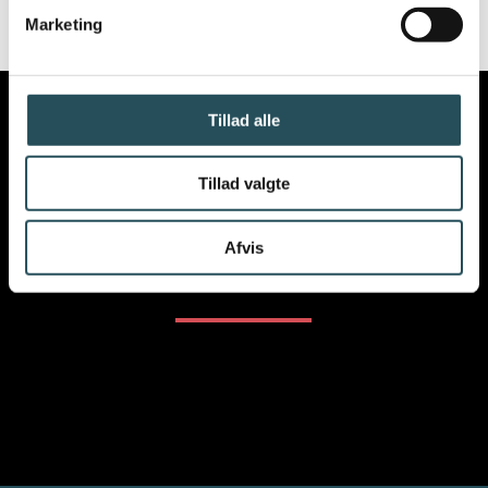
Marketing
Tillad alle
Tillad valgte
VIL DU VIDE MERE OM
Afvis
VORES ARBEJDE
?