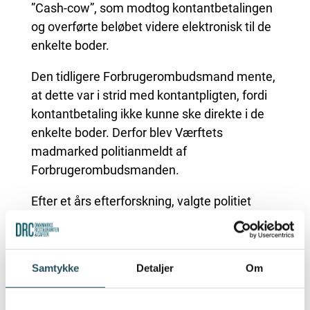
”Cash-cow”, som modtog kontantbetalingen
og overførte beløbet videre elektronisk til de
enkelte boder.
Den tidligere Forbrugerombudsmand mente,
at dette var i strid med kontantpligten, fordi
kontantbetaling ikke kunne ske direkte i de
enkelte boder. Derfor blev Værftets
madmarked politianmeldt af
Forbrugerombudsmanden.
Efter et års efterforskning, valgte politiet
fornyeligt at droppe sagen. Der var ikke bevis
for, at modellen udgjorde en reel hindring for
kontantbetaling. Det er nemlig
ikke
ulovligt at
Samtykke
Detaljer
Om
gøre kontantbetaling lidt mindre bekvemt –
så længe det stadig er muligt i praksis.