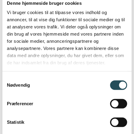
Denne hjemmeside bruger cookies
Hvad betyder det for din virksomhed?
Vi bruger cookies til at tilpasse vores indhold og
Du kan lovligt bruge en model, hvor kontanter
annoncer, til at vise dig funktioner til sociale medier og til
håndteres centralt, fx af en tilkaldt
at analysere vores trafik. Vi deler også oplysninger om
medarbejder – så længe kunderne ikke
din brug af vores hjemmeside med vores partnere inden
forhindres i at betale kontant. Det vigtige er,
for sociale medier, annonceringspartnere og
at kontantbetalingen er reel og tilgængelig,
analysepartnere. Vores partnere kan kombinere disse
ikke nødvendigvis nemmest muligt.
data med andre oplysninger, du har givet dem, eller som
de har indsamlet fra din brug af deres tjenester.
Sagen giver klarhed: Kontantpligten giver
fleksibilitet, og så længe kontantbetaling ikke
Samtykkevalg
bliver en
hindring
, kan du vælge den
Nødvendig
betalingsmodel, der passer til din drift.
Præferencer
Hvis du har spørgsmål, er du altid
velkommen til at kontakte DRC’s juridisk
afdeling på tlf. 33 25 10 11
Statistik