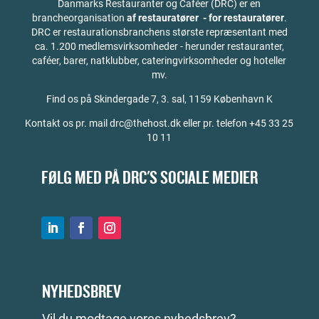
Danmarks Restauranter og Caféer (DRC) er en
brancheorganisation
af restauratører - for restauratører
.
DRC er restaurationsbranchens største repræsentant med
ca. 1.200 medlemsvirksomheder - herunder restauranter,
caféer, barer, natklubber, cateringvirksomheder og hoteller
mv.
Find os på
Skindergade 7, 3. sal, 1159 København K
Kontakt os pr. mail drc@thehost.dk eller pr. telefon +45 33 25
10 11
FØLG MED PÅ DRC'S SOCIALE MEDIER
NYHEDSBREV
Vil du modtage vores nyhedsbrev?