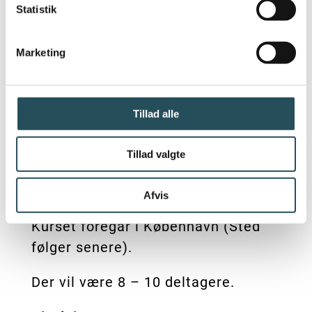
Statistik
konkrete metoder.
Tid og sted:
Marketing
Kurset finder sted mandag den 27.
februar 2023.
Tillad alle
Det starter kl. 9.00 og slutter kl.
15.30. Der vil være kaffe med
Tillad valgte
morgenbolle og frokost i løbet af
dagen.
Afvis
Kurset foregår i København (Sted
følger senere).
Der vil være 8 – 10 deltagere.