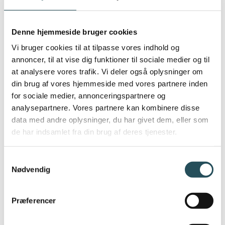
Derfor bliver der også små øvelser,
som du kan lave i samarbejde med
Denne hjemmeside bruger cookies
de andre deltagere. Der bliver også
Vi bruger cookies til at tilpasse vores indhold og
rig mulighed for at stille spørgsmål
annoncer, til at vise dig funktioner til sociale medier og til
og dele erfaringer.
at analysere vores trafik. Vi deler også oplysninger om
din brug af vores hjemmeside med vores partnere inden
for sociale medier, annonceringspartnere og
Målgruppe:
analysepartnere. Vores partnere kan kombinere disse
data med andre oplysninger, du har givet dem, eller som
Du er sikkert restaurantchef eller
de har indsamlet fra din brug af deres tjenester.
kok, og det er dig, der har ansvaret
for priserne på menukortet. I dag
Samtykkevalg
Nødvendig
bruger du mest din
mavefornemmelse, når du
Præferencer
bestemmer priserne, så du er
interesseret i at lære nogle