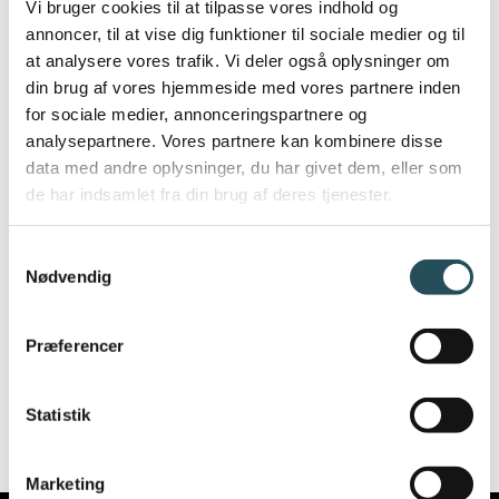
kontaminering af fødevarer, hvis der er
Vi bruger cookies til at tilpasse vores indhold og
annoncer, til at vise dig funktioner til sociale medier og til
hjælpehunde til stede, og der kan derfor
at analysere vores trafik. Vi deler også oplysninger om
godt være saglige fødevarehygiejniske
din brug af vores hjemmeside med vores partnere inden
grunde til, at hjælpehunde ikke må være i
for sociale medier, annonceringspartnere og
restauranten eller caféen. Dette kan fx være
analysepartnere. Vores partnere kan kombinere disse
data med andre oplysninger, du har givet dem, eller som
tilfældet, hvis der er åbent køkken, så
de har indsamlet fra din brug af deres tjenester.
maden produceres i serveringsområdet
uden alternative muligheder for servering.
Samtykkevalg
Nødvendig
En generel afvisning af gæster med
hjælpehunde vil dog være i strid med loven,
Præferencer
hvilket kan medføre en godtgørelse til
gæsten.
Statistik
Marketing