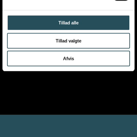
Tillad alle
Tillad valgte
VIL DU VIDE MERE OM
VORES ARBEJDE
?
Afvis