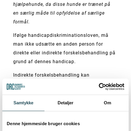
hjælpehunde, da disse hunde er trænet på
en særlig måde til opfyldelse af særlige
formål.
Ifølge handicapdiskriminationsloven, må
man ikke udsætte en anden person for
direkte eller indirekte forskelsbehandling på
grund af dennes handicap.
Indirekte forskelsbehandling kan
forekomme, hvis en restaurant eller café
ikke vil tillade, at en gæst med et handicap
medbringer sin hjælpehund.
Samtykke
Detaljer
Om
Det er fortsat restauranten og caféens
ansvar at sikre, at der ikke sker
Denne hjemmeside bruger cookies