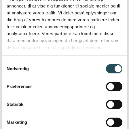
annoncer, til at vise dig funktioner til sociale medier og til
at analysere vores trafik. Vi deler også oplysninger om
”Det er vigtigt for os at vise bredden
din brug af vores hjemmeside med vores partnere inden
i den danske madscene, der er en
for sociale medier, annonceringspartnere og
så central del af vores kultur. Derfor
analysepartnere. Vores partnere kan kombinere disse
er det en fornøjelse at kunne
data med andre oplysninger, du har givet dem, eller som
invitere til et stærkt sceneprogram
de har indsamlet fra din brug af deres tjenester.
for både branche, nysgerrige
borgere og oplevelser for hele
Samtykkevalg
Nødvendig
familien”
Præferencer
Jeppe Bo Pedersen
Direktør
,
Madens Folkemøde
Statistik
Marketing