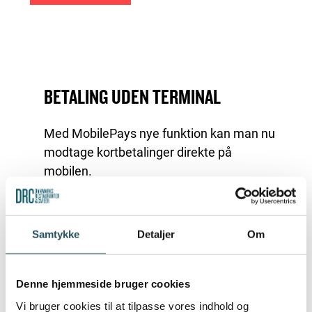
BETALING UDEN TERMINAL
Med MobilePays nye funktion kan man nu
modtage kortbetalinger direkte på
mobilen.
Hvis I har et MobilePay-nummer og Get
paid-appen fra Vipps MobilePay, kan I nu
Samtykke
Detaljer
Om
modtage kortbetalinger uden kortterminal,
men direkte på mobilen. Med appen kan
man modtage MobilePay-, Visa- og
Denne hjemmeside bruger cookies
Mastercardbetalinger.
Vi bruger cookies til at tilpasse vores indhold og