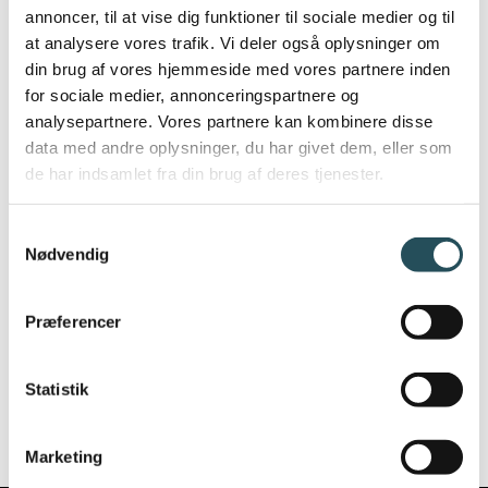
annoncer, til at vise dig funktioner til sociale medier og til
at analysere vores trafik. Vi deler også oplysninger om
HVAD KOSTER DET?
din brug af vores hjemmeside med vores partnere inden
for sociale medier, annonceringspartnere og
Der er ingen ekstra omkostninger. Prisen er
analysepartnere. Vores partnere kan kombinere disse
den samme, som normalt ved MobilePay
data med andre oplysninger, du har givet dem, eller som
betalinger. Det vil sige 0,99 procent af
de har indsamlet fra din brug af deres tjenester.
transaktionsværdien.
Samtykkevalg
Hvis man allerede bruger MobilePay og
Nødvendig
Get Paid, vil man automatisk få den nye
funktion.
Præferencer
LÆS MERE
Statistik
Marketing