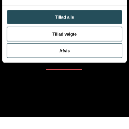
Tillad alle
Tillad valgte
VIL DU VIDE MERE OM
Afvis
VORES ARBEJDE
?