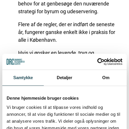
behov for at genbesøge den nuværende
strategi for byrum og udeservering.
Flere af de regler, der er indført de seneste
år, fungerer ganske enkelt ikke i praksis for
alle i København.
Hvis vi ønsker en levende, tryg og
balanceret hovedstad, må reglerne give
mening – både for byens gæster, beboere
og
erhvervsdrivend
e
.
Samtykke
Detaljer
Om
Denne hjemmeside bruger cookies
Vi bruger cookies til at tilpasse vores indhold og
annoncer, til at vise dig funktioner til sociale medier og til
at analysere vores trafik. Vi deler også oplysninger om
din brug af vores hjemmeside med vores partnere inden