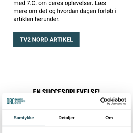
med 7.C. om deres oplevelser. Læs
mere om det og hvordan dagen forløb i
artiklen herunder.
TV2 NORD ARTIKEL
EN SUCCESOPLEVELSE!
Klasselærerne i 7.C var særligt begejstret for
dagen. De oplevede at flere elever
Samtykke
Detaljer
Om
blomstrede op, sammenlignet med deres