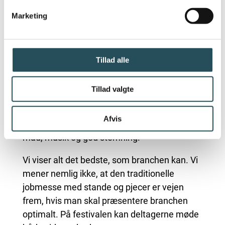
Marketing
NEXT UP - THE HOST
FESTIVAL
Tillad alle
The Host Festival er en anderledes job – og
Tillad valgte
karrierefestival, hvor børn og unge på spring til
uddannelse og job møder
Afvis
restaurationsbranchen i et uformelt miljø med
mad, musik og god stemning.
Vi viser alt det bedste, som branchen kan. Vi
mener nemlig ikke, at den traditionelle
jobmesse med stande og pjecer er vejen
frem, hvis man skal præsentere branchen
optimalt. På festivalen kan deltagerne møde