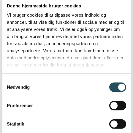
adfærd i klasseværelset. Og en meget klar
Denne hjemmeside bruger cookies
udmelding kom fra en af eleverne om:
“at det
Vi bruger cookies til at tilpasse vores indhold og
bør vi gøre noget oftere".
annoncer, til at vise dig funktioner til sociale medier og til
at analysere vores trafik. Vi deler også oplysninger om
Skolelærerne er både forpligtede og optaget
din brug af vores hjemmeside med vores partnere inden
af at præsentere eleverne for andre
for sociale medier, annonceringspartnere og
uddannelsesmuligheder end den
analysepartnere. Vores partnere kan kombinere disse
gymnasiale, og det er fantastisk at prøve det
data med andre oplysninger, du har givet dem, eller som
af live på en arbejdsplads. Særligt overfor de
de har indsamlet fra din brug af deres tjenester.
børn, som ikke er interesseret i et job fra 8 –
16 foran en computer.
Samtykkevalg
Nødvendig
SE VIDEO PÅ INSTAGRAM
Præferencer
Statistik