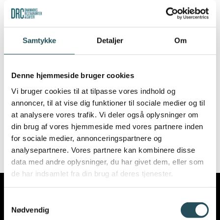
The Tax Authority has just created a
page to help those who have just
Samtykke
Detaljer
Om
moved to the country and become
taxable. See the pages below:
Denne hjemmeside bruger cookies
Du flytter til Danmark
Vi bruger cookies til at tilpasse vores indhold og
annoncer, til at vise dig funktioner til sociale medier og til
Moving to Denmark
at analysere vores trafik. Vi deler også oplysninger om
din brug af vores hjemmeside med vores partnere inden
Umzug nach Dänemark
for sociale medier, annonceringspartnere og
analysepartnere. Vores partnere kan kombinere disse
data med andre oplysninger, du har givet dem, eller som
de har indsamlet fra din brug af deres tjenester.
Samtykkevalg
Nødvendig