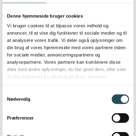
ikke er lig med en usund arbejdskultur.
“Hvis vi vil have en bæredygtig
Denne hjemmeside bruger cookies
fødevarebranche – både menneskeligt,
Vi bruger cookies til at tilpasse vores indhold og
råvaremæssigt og miljømæssigt – så
annoncer, til at vise dig funktioner til sociale medier og til
at analysere vores trafik. Vi deler også oplysninger om
kræver det, at vi gentænker hele
din brug af vores hjemmeside med vores partnere inden
fundamentet. Det starter med de miljøer, vi
for sociale medier, annonceringspartnere og
inviterer unge ind i.” - Johannes
analysepartnere. Vores partnere kan kombinere disse
Haandsbæk Vestergaard.
data med andre oplysninger, du har givet dem, eller som
de har indsamlet fra din brug af deres tjenester.
Samtykkevalg
Nødvendig
HVAD INDEBÆRER OPHOLDET?
Præferencer
Som elev på Lønstrup Madakademi
kommer man til at arbejde med råvarer,