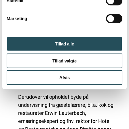
Statistik
sæsoner og teknikker. Man lærer selv at
drive restaurant, bageri og café i
Marketing
fællesskab og med ansvar for både
hinanden og gæsterne.
En del af undervisningen vil netop være at
Tillad alle
drive en sommerrestaurant, et bageri og
en café i Lønstrup, hvor eleverne vil møde
Tillad valgte
og arbejde sammen med lokale
producenter og leverandører af kød og
Afvis
grønt.
Derudover vil opholdet byde på
undervisning fra gæstelærere, bl.a. kok og
restauratør Erwin Lauterbach,
ernæringsekspert og fhv. rektor for Hotel