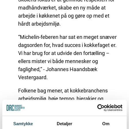
madhåndværket, skabe en ny måde at
arbejde i køkkenet på og gøre op med et
hårdt arbejdsmiljø.
“Michelin-feberen har sat en meget snæver
dagsorden for, hvad succes i kokkefaget er.
Vi har brug for at udvide den fortælling –
ellers mister vi både mennesker og
faglighed,” - Johannes Haandsbæk
Vestergaard.
Folkene bag mener, at kokkebranchens
arbejdsmiljø, høje tempo, hierakier og
lange arbejdsdage får mange unge til at
vælge faget fra. Derfor ønsker de at skabe
en ny vej ind i faget og vise, at høj kvalitet
Samtykke
Detaljer
Om